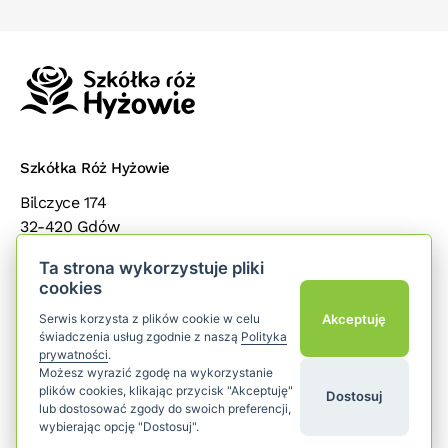
Szkółka Róż Hyżowie
Bilczyce 174
32-420 Gdów
małopolska
Ta strona wykorzystuje pliki
cookies
Popularne kategorie
add
Akceptuję
Serwis korzysta z plików cookie w celu
świadczenia usług zgodnie z naszą
Polityka
prywatności
.
Dla klientów
add
Możesz wyrazić zgodę na wykorzystanie
plików cookies, klikając przycisk "Akceptuję"
Dostosuj
Śledź nas
lub dostosować zgody do swoich preferencji,
wybierając opcję "Dostosuj".