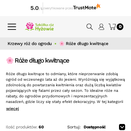
5.0
zweryfikowane przez
/
5
0
Krzewy róż do ogrodu
🌸 Róże długo kwitnące
🌸 Róże długo kwitnące
Róże długo kwitnące to odmiany, które nieprzerwanie zdobią
ogród od wczesnego lata aż do jesieni. Wyróżniają się wyjątkową
zdolnością do powtarzania kwitnienia oraz dużą liczbą kwiatów
pojawiających się falami przez cały sezon. To idealne róże na
rabaty, do ogrodów przydomowych i reprezentacyjnych
nasadzeń, gdzie liczy się stały efekt dekoracyjny. W tej kategorii
znajdziesz róże, które zapewniają maksimum koloru i kwiatów
więcej
przy minimalnym nakładzie pracy.
Ilość produktów:
60
Sortuj: