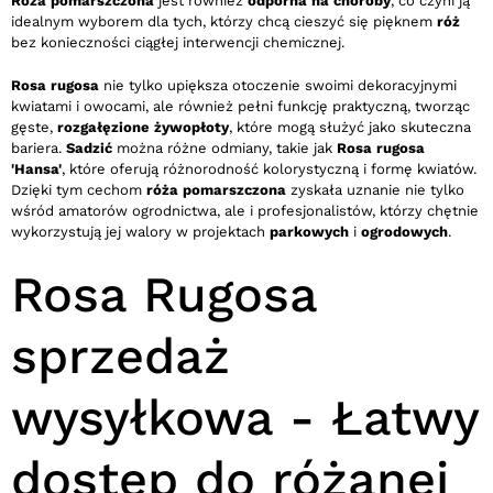
Róża pomarszczona
jest również
odporna na choroby
, co czyni ją
idealnym wyborem dla tych, którzy chcą cieszyć się pięknem
róż
bez konieczności ciągłej interwencji chemicznej.
Rosa rugosa
nie tylko upiększa otoczenie swoimi dekoracyjnymi
kwiatami i owocami, ale również pełni funkcję praktyczną, tworząc
gęste,
rozgałęzione
żywopłoty
, które mogą służyć jako skuteczna
bariera.
Sadzić
można różne odmiany, takie jak
Rosa rugosa
'Hansa'
, które oferują różnorodność kolorystyczną i formę kwiatów.
Dzięki tym cechom
róża pomarszczona
zyskała uznanie nie tylko
wśród amatorów ogrodnictwa, ale i profesjonalistów, którzy chętnie
wykorzystują jej walory w projektach
parkowych
i
ogrodowych
.
Rosa Rugosa
sprzedaż
wysyłkowa - Łatwy
dostęp do różanej