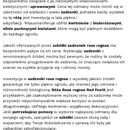
bezpośrednio związane z jej niezwykłymi właściwościami
estetycznymi i
uprawowymi
. Cena tej odmiany może różnić się w
zależności od wielkości i wieku
sadzonki
, jednakże każdy wydatek
na tę
różę
jest inwestycją w lata piękna i
satysfakcji. 'Ritausma'oferuje obfite
kwitnienie
z
białoróżowymi
,
silnie pachnącymi kwiatami
, które mogą być pięknym dodatkiem
do każdego ogrodu.
Jakość oferowanych przez
szkółki
sadzonek
rosa rugosa
ma
bezpośredni wpływ na ich cenę. Wybierając
sadzonki
z
renomowanych źródeł, można być pewnym, że rośliny te zostały
odpowiednio przygotowane do sadzenia, co znacząco zwiększa ich
szanse na szybkie przyjęcie się i zdrowy rozwój.
Inwestycja w
sadzonki rosa rugosa
z wysokiej jakości źródeł
gwarantuje nie tylko piękno ogrodu, ale również jego zdrowie i
różnorodność biologiczną.
Róża Rosa rugosa Red Foxi®
jest
przykładem, jak zaakceptowanie wyższej ceny za sadzonkę może
przynieść nieporównywalnie większe korzyści w postaci
długotrwałego, obfitego kwitnienia i wyjątkowej dekoracyjności.
Jeśli
potrzebujesz pomocy
w wyborze najlepszej odmiany dla
swojego ogrodu, specjaliści ze
szkółki
zawsze służą radą i
wsparciem, aby Twoje doświadczenia z uprawą róż były jak
najbardziej satysfakcjonujące.