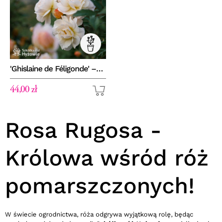
'Ghislaine de Féligonde' –
róża pnąca
44,00 zł
Rosa Rugosa -
Królowa wśród róż
pomarszczonych!
W świecie ogrodnictwa, róża odgrywa wyjątkową rolę, będąc