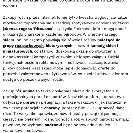
informacje o każdej odmianie, co ułatwia dokonanie świadomego
wyboru.
Zakupy roślin przez internet to nie tylko kwestia wygody, ale także
możliwość zapoznania się z rzadziej spotykanymi odmianami, takimi
jak
rosa rugosa 'Ritausma'
czy 'Lydia Freimane', które mogą dodać
unikalnego charakteru każdemu ogrodowi. W ofercie naszego
sklepu online często pojawiają się również rośliny
należące do
grupy
róż parkowych
,
historycznych
, a nawet
kanadyjskich i
miniaturowych
, co stanowi doskonałą okazję do stworzenia
niepowtarzalnej kompozycji w swoim zielonym zakątku. Dzięki
funkcjonalnościom reklamowym i możliwości zaakceptowania
plików cookies nasz sklep może lepiej dopasować ofertę do
potrzeb i zainteresowań użytkowników, co z kolei ułatwia klientom
dostęp do poszukiwanych roślin.
Zakup
róż online
to także doskonała okazja do skorzystania z
profesjonalnych porad ekspertów. Nasz sklep oferuje doradztwo
dotyczące
uprawy
i pielęgnacji, a także wskazówki, jak skutecznie
zwalczać potencjalne
choroby,
poprzez filmiki, jak uprawiać daną
różę. To wszystko sprawia, że nawet osoby początkujące mogą
cieszyć się pięknem i różnorodnością
róż
w swoich ogrodach, mając
pewność, że wybrane
sadzonki
będą odpowiednie do ich
warunków i możliwości.