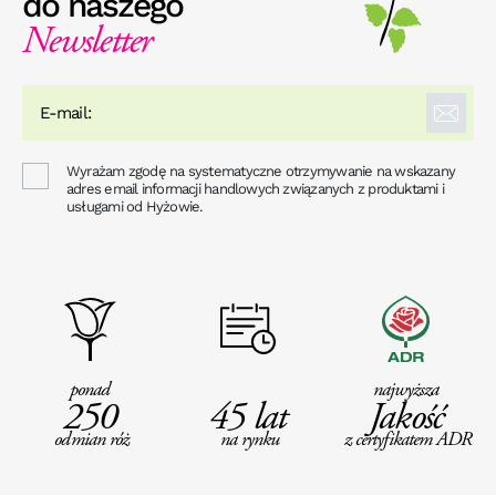
do naszego
Newsletter
Wyrażam zgodę na systematyczne otrzymywanie na wskazany
adres email informacji handlowych związanych z produktami i
usługami od Hyżowie.
ponad
najwyższa
250
45 lat
Jakość
odmian róż
na rynku
z certyfikatem ADR