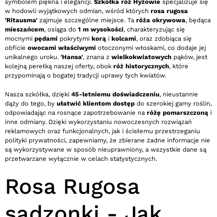
symbolem piękna i elegancji.
Szkółka róż Hyżowie
specjalizuje się
w hodowli wyjątkowych odmian, wśród których
rosa rugosa
'Ritausma'
zajmuje szczególne miejsce. Ta
róża okrywowa
, będąca
mieszańcem
, osiąga do
1 m wysokości
, charakteryzując się
mocnymi
pędami
pokrytymi
korą
i
kolcami
, oraz zdobiąca się
obficie
owocami właściwymi
otoczonymi włoskami, co dodaje jej
unikalnego uroku.
'Hansa'
, znana z
wielkokwiatowych
pąków, jest
kolejną perełką naszej oferty, obok
róż historycznych
, które
przypominają o bogatej tradycji uprawy tych kwiatów.
Nasza szkółka, dzięki
45-letniemu doświadczeniu
, nieustannie
dąży do tego, by
ułatwić klientom dostęp
do szerokiej gamy roślin,
odpowiadając na rosnące zapotrzebowanie na
różę pomarszczoną
i
inne odmiany. Dzięki wykorzystaniu nowoczesnych rozwiązań
reklamowych oraz funkcjonalnych, jak i ścisłemu przestrzeganiu
polityki prywatności, zapewniamy, że zbierane żadne informacje nie
są wykorzystywane w sposób nieuprawniony, a wszystkie dane są
przetwarzane wyłącznie w celach statystycznych.
Rosa Rugosa
sadzonki - Jak