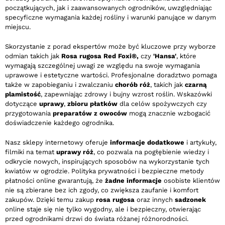
początkujących, jak i zaawansowanych ogrodników, uwzględniając
specyficzne wymagania każdej rośliny i warunki panujące w danym
miejscu.
Skorzystanie z porad ekspertów może być kluczowe przy wyborze
odmian takich jak
Rosa rugosa Red Foxi®,
czy
'Hansa'
, które
wymagają szczególnej uwagi ze względu na swoje wymagania
uprawowe i estetyczne wartości. Profesjonalne doradztwo pomaga
także w zapobieganiu i zwalczaniu
chorób róż
, takich jak
czarną
plamistość
, zapewniając zdrowy i bujny wzrost roślin. Wskazówki
dotyczące
uprawy
,
zbioru płatków
dla celów spożywczych czy
przygotowania
preparatów z owoców
mogą znacznie wzbogacić
doświadczenie każdego ogrodnika.
Nasz sklepy internetowy oferuje
informacje dodatkowe
i artykuły,
filmiki na temat
uprawy róż
, co pozwala na pogłębienie wiedzy i
odkrycie nowych, inspirujących sposobów na wykorzystanie tych
kwiatów w ogrodzie. Polityka prywatności i bezpieczne metody
płatności online gwarantują, że
żadne informacje
osobiste klientów
nie są zbierane bez ich zgody, co zwiększa zaufanie i komfort
zakupów. Dzięki temu zakup
rosa rugosa
oraz innych
sadzonek
online staje się nie tylko wygodny, ale i bezpieczny, otwierając
przed ogrodnikami drzwi do świata różanej różnorodności.