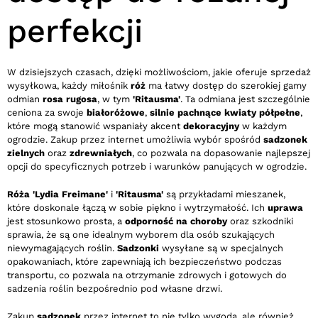
perfekcji
W dzisiejszych czasach, dzięki możliwościom, jakie oferuje sprzedaż
wysyłkowa, każdy miłośnik
róż
ma łatwy dostęp do szerokiej gamy
odmian
rosa rugosa
, w tym
'Ritausma'
. Ta odmiana jest szczególnie
ceniona za swoje
białoróżowe
,
silnie pachnące kwiaty półpełne
,
które mogą stanowić wspaniały akcent
dekoracyjny
w każdym
ogrodzie. Zakup przez internet umożliwia wybór spośród
sadzonek
zielnych
oraz
zdrewniałych
, co pozwala na dopasowanie najlepszej
opcji do specyficznych potrzeb i warunków panujących w ogrodzie.
Róża 'Lydia Freimane'
i
'Ritausma'
są przykładami mieszanek,
które doskonale łączą w sobie piękno i wytrzymałość. Ich
uprawa
jest stosunkowo prosta, a
odporność na choroby
oraz szkodniki
sprawia, że są one idealnym wyborem dla osób szukających
niewymagających roślin.
Sadzonki
wysyłane są w specjalnych
opakowaniach, które zapewniają ich bezpieczeństwo podczas
transportu, co pozwala na otrzymanie zdrowych i gotowych do
sadzenia roślin bezpośrednio pod własne drzwi.
Zakup
sadzonek
przez internet to nie tylko wygoda, ale również