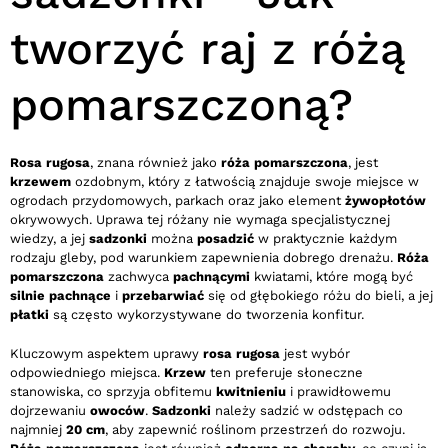
tworzyć raj z różą
pomarszczoną?
Rosa rugosa
, znana również jako
róża pomarszczona
, jest
krzewem
ozdobnym, który z łatwością znajduje swoje miejsce w
ogrodach przydomowych, parkach oraz jako element
żywopłotów
okrywowych. Uprawa tej różany nie wymaga specjalistycznej
wiedzy, a jej
sadzonki
można
posadzić
w praktycznie każdym
rodzaju gleby, pod warunkiem zapewnienia dobrego drenażu.
Róża
pomarszczona
zachwyca
pachnącymi
kwiatami, które mogą być
silnie pachnące
i
przebarwiać
się od głębokiego różu do bieli, a jej
płatki
są często wykorzystywane do tworzenia konfitur.
Kluczowym aspektem uprawy
rosa rugosa
jest wybór
odpowiedniego miejsca.
Krzew
ten preferuje słoneczne
stanowiska, co sprzyja obfitemu
kwitnieniu
i prawidłowemu
dojrzewaniu
owoców
.
Sadzonki
należy sadzić w odstępach co
najmniej
20 cm
, aby zapewnić roślinom przestrzeń do rozwoju.