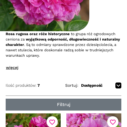
Rosa rugosa oraz róże historyczne
to grupa róż ogrodowych
ceniona za
wyjątkową odporność, długowieczność i naturalny
charakter
. Są to odmiany sprawdzone przez dziesięciolecia, a
nawet stulecia, które doskonale radzą sobie w trudniejszych
warunkach uprawy.
Róże z grupy Rosa rugosa
wyróżniają się bardzo wysoką
więcej
odpornością na mróz, wiatr i okresowe susze, a także dobrą
tolerancją na choroby. Tworzą silnie rosnące, gęste krzewy z
dekoracyjnymi, pomarszczonymi liśćmi oraz dużymi, często
Ilość produktów:
7
Sortuj:
pachnącymi kwiatami.
Do najbardziej znanych i sprawdzonych odmian należą m.in.
Filtruj
Hansa
,
Rosa rugosa Red Foxi
,
Louise Bugnet
oraz
Gefylt
.
Róże historyczne
zachwycają klasyczną formą kwiatów i
intensywnym zapachem, często niespotykanym u
favorite_border
favorite_border
nowoczesnych odmian. Choć wiele z nich kwitnie raz w sezonie,