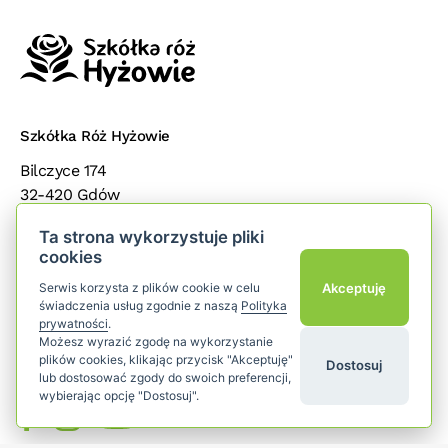
Szkółka Róż Hyżowie
Bilczyce 174
32-420 Gdów
małopolska
Ta strona wykorzystuje pliki
cookies
Popularne kategorie
add
Akceptuję
Serwis korzysta z plików cookie w celu
świadczenia usług zgodnie z naszą
Polityka
Dla klientów
add
prywatności
.
Możesz wyrazić zgodę na wykorzystanie
plików cookies, klikając przycisk "Akceptuję"
Dostosuj
Śledź nas
lub dostosować zgody do swoich preferencji,
wybierając opcję "Dostosuj".
YouTube
Facebook
Instagram