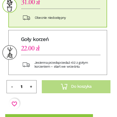
31.00 zł
Obecnie niedostępny
Goły korzeń
22.00 zł
Jesienna przedsprzedaż róż z gołym
korzeniem – start we wrześniu
Do koszyka
-
+
favorite_border