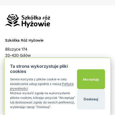
Szkółka Róż Hyżowie
Bilczyce 174
32-420 Gdów
małopolska
Ta strona wykorzystuje pliki
cookies
Popularne kategorie
add
Akceptuję
Serwis korzysta z plików cookie w celu
świadczenia usług zgodnie z naszą
Polityka
Dla klientów
add
prywatności
.
Możesz wyrazić zgodę na wykorzystanie
plików cookies, klikając przycisk "Akceptuję"
Dostosuj
Śledź nas
lub dostosować zgody do swoich preferencji,
wybierając opcję "Dostosuj".