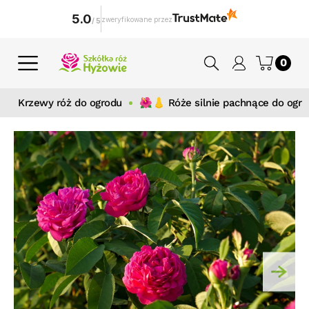
5.0
zweryfikowane przez
/
5
0
Krzewy róż do ogrodu
🌺👃 Róże silnie pachnące do ogr