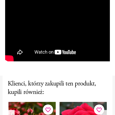
Klienci, którzy zakupili ten produkt,
kupili również:
favorite_border
favorite_border