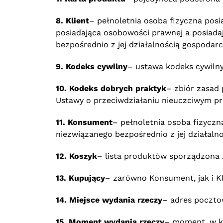
8. Klient
– pełnoletnia osoba fizyczna pos
posiadająca osobowości prawnej a posiad
bezpośrednio z jej działalnością gospoda
9. Kodeks cywilny
– ustawa kodeks cywilny
10. Kodeks dobrych praktyk
– zbiór zasad
Ustawy o przeciwdziałaniu nieuczciwym pr
11. Konsument
– pełnoletnia osoba fizycz
niezwiązanego bezpośrednio z jej działal
12. Koszyk
– lista produktów sporządzona
13. Kupujący
– zarówno Konsument, jak i Kl
14. Miejsce wydania rzeczy
– adres poczto
15. Moment wydania rzeczy
– moment, w kt