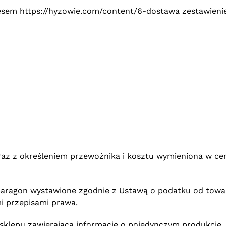
resem https://hyzowie.com/content/6-dostawa zestawieni
raz z określeniem przewoźnika i kosztu wymieniona w c
paragon wystawione zgodnie z Ustawą o podatku od towar
i przepisami prawa.
sklepu zawierająca informacje o pojedynczym produkcie.