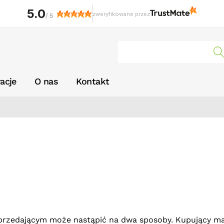
5.0
zweryfikowane przez
/
5
racje
O nas
Kontakt
rzedającym może nastąpić na dwa sposoby. Kupujący m