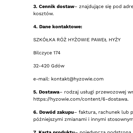
3. Cennik dostaw
– znajdujące się pod ad
kosztów.
4. Dane kontaktowe:
SZKÓŁKA RÓŻ HYŻOWIE PAWEŁ HYŻY
Bilczyce 174
32-420 Gdów
e-mail: kontakt@hyzowie.com
5. Dostawa
– rodzaj usługi przewozowej w
https://hyzowie.com/content/6-dostawa.
6. Dowód zakupu
– faktura, rachunek lub 
późniejszymi zmianami i innymi stosownym
7. Karta produktu
– pojedyncza podstrona 