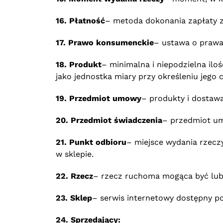
16. Płatność
– metoda dokonania zapłaty 
17. Prawo konsumenckie
– ustawa o prawa
18. Produkt
– minimalna i niepodzielna il
jako jednostka miary przy określeniu jego 
19. Przedmiot umowy
– produkty i dosta
20. Przedmiot świadczenia
– przedmiot u
21. Punkt odbioru
– miejsce wydania rzec
w sklepie.
22. Rzecz
– rzecz ruchoma mogąca być lu
23. Sklep
– serwis internetowy dostępny 
24. Sprzedający: