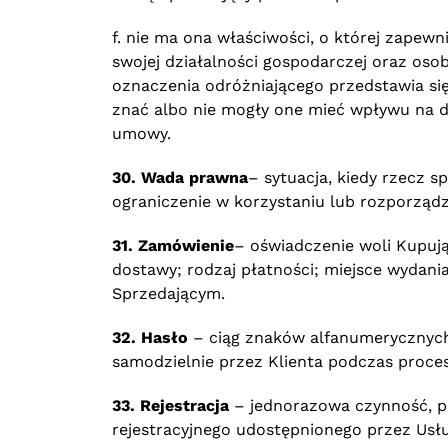
f. nie ma ona właściwości, o której zapew
swojej działalności gospodarczej oraz oso
oznaczenia odróżniającego przedstawia się
znać albo nie mogły one mieć wpływu na 
umowy.
30. Wada prawna
– sytuacja, kiedy rzecz s
ograniczenie w korzystaniu lub rozporządz
31. Zamówienie
– oświadczenie woli Kupują
dostawy; rodzaj płatności; miejsce wydan
Sprzedającym.
32. Hasło
– ciąg znaków alfanumerycznych 
samodzielnie przez Klienta podczas procesu
33. Rejestracja
– jednorazowa czynność, po
rejestracyjnego udostępnionego przez Usł