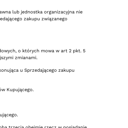
awna lub jednostka organizacyjna nie
zedającego zakupu związanego
dowych, o których mowa w art 2 pkt. 5
jszymi zmianami.
okonująca u Sprzedającego zakupu
ów Kupującego.
ującego.
ba trzecia obejmie rzecz w posiadanie.