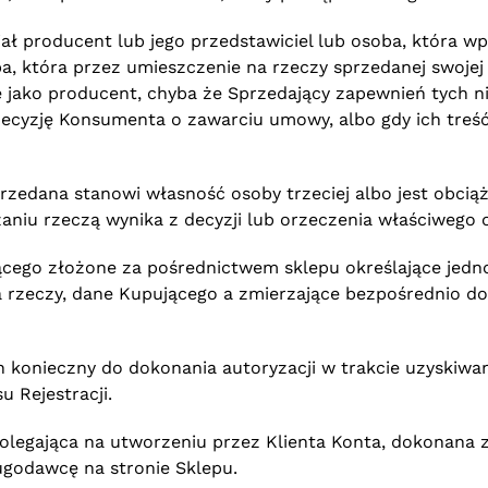
niał producent lub jego przedstawiciel lub osoba, która 
ba, która przez umieszczenie na rzeczy sprzedanej swoje
 jako producent, chyba że Sprzedający zapewnień tych nie
decyzję Konsumenta o zawarciu umowy, albo gdy ich treś
przedana stanowi własność osoby trzeciej albo jest obciąż
aniu rzeczą wynika z decyzji lub orzeczenia właściwego 
cego złożone za pośrednictwem sklepu określające jednoz
ia rzeczy, dane Kupującego a zmierzające bezpośrednio
konieczny do dokonania autoryzacji w trakcie uzyskiwan
 Rejestracji.
legająca na utworzeniu przez Klienta Konta, dokonana 
ugodawcę na stronie Sklepu.