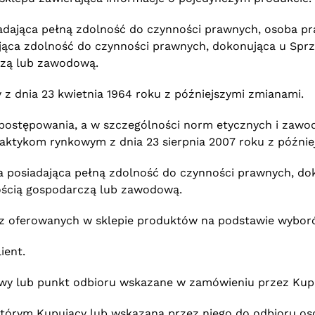
iadająca pełną zdolność do czynności prawnych, osoba pr
ająca zdolność do czynności prawnych, dokonująca u Spr
rczą lub zawodową.
 z dnia 23 kwietnia 1964 roku z późniejszymi zmianami.
 postępowania, a w szczególności norm etycznych i zawo
aktykom rynkowym z dnia 23 sierpnia 2007 roku z późnie
na posiadająca pełną zdolność do czynności prawnych, d
nością gospodarczą lub zawodową.
 z oferowanych w sklepie produktów na podstawie wybor
ient.
wy lub punkt odbioru wskazane w zamówieniu przez Kup
órym Kupujący lub wskazana przez niego do odbioru oso