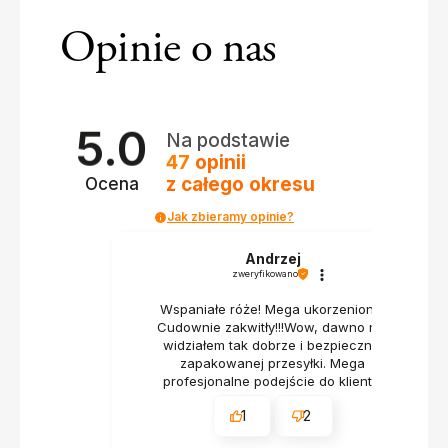
Opinie o nas
5.0
Na podstawie
47
opinii
z całego okresu
Ocena
Jak zbieramy opinie?
Andrzej
zweryfikowano
Wspaniałe róże! Mega ukorzenione!
Cudownie zakwitły!!!Wow, dawno nie
widziałem tak dobrze i bezpiecznie
zapakowanej przesyłki. Mega
profesjonalne podejście do klienta.
1
2