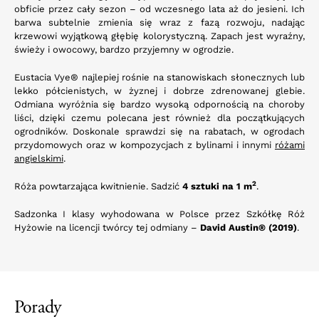
obficie przez cały sezon – od wczesnego lata aż do jesieni. Ich
barwa subtelnie zmienia się wraz z fazą rozwoju, nadając
krzewowi wyjątkową głębię kolorystyczną. Zapach jest wyraźny,
świeży i owocowy, bardzo przyjemny w ogrodzie.
Eustacia Vye® najlepiej rośnie na stanowiskach słonecznych lub
lekko półcienistych, w żyznej i dobrze zdrenowanej glebie.
Odmiana wyróżnia się bardzo wysoką odpornością na choroby
liści, dzięki czemu polecana jest również dla początkujących
ogrodników. Doskonale sprawdzi się na rabatach, w ogrodach
przydomowych oraz w kompozycjach z bylinami i innymi
różami
angielskimi
.
2
Róża powtarzająca kwitnienie. Sadzić
4 sztuki na 1 m
.
Sadzonka I klasy wyhodowana w Polsce przez Szkółkę Róż
Hyżowie na licencji twórcy tej odmiany –
David Austin® (2019)
.
Porady