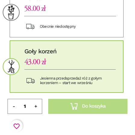
58.00 zł
Obecnie niedostępny
Goły korzeń
43.00 zł
Jesienna przedsprzedaż róż z gołym
korzeniem – start we wrześniu
Do koszyka
-
+
favorite_border