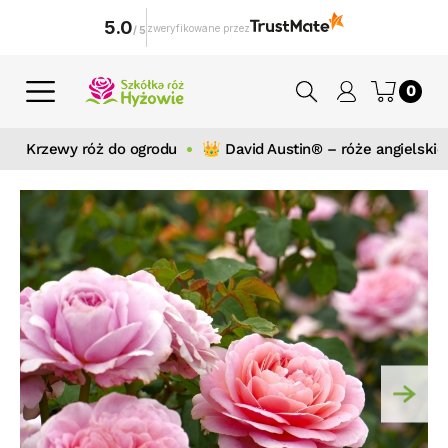
5.0
zweryfikowane przez
/
5
0
Krzewy róż do ogrodu
👑 David Austin® – róże angielskie