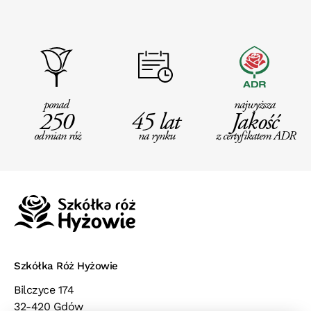
ponad
najwyższa
250
45 lat
Jakość
odmian róż
na rynku
z certyfikatem ADR
Szkółka Róż Hyżowie
Bilczyce 174
32-420 Gdów