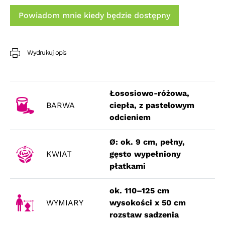
Powiadom mnie kiedy będzie dostępny
Wydrukuj opis
Łososiowo-różowa,
BARWA
ciepła, z pastelowym
odcieniem
Ø: ok. 9 cm, pełny,
KWIAT
gęsto wypełniony
płatkami
ok. 110–125 cm
WYMIARY
wysokości x 50 cm
rozstaw sadzenia