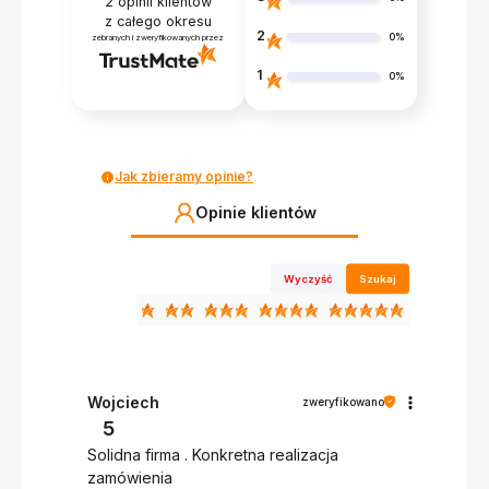
2
opinii klientów
z całego okresu
2
0%
zebranych i zweryfikowanych przez
1
0%
Jak zbieramy opinie?
Opinie klientów
Wyczyść
Szukaj
Wojciech
zweryfikowano
5
Solidna firma . Konkretna realizacja
zamówienia