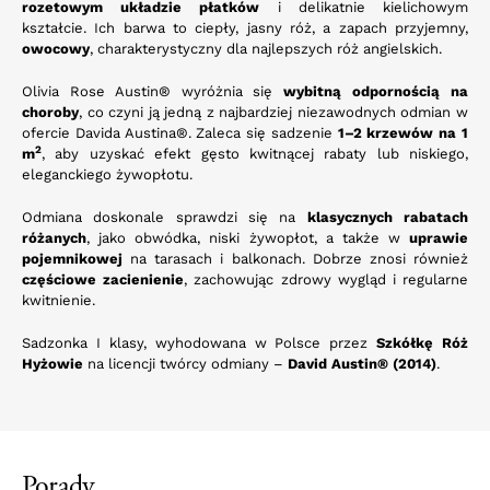
rozetowym układzie płatków
i delikatnie kielichowym
kształcie. Ich barwa to ciepły, jasny róż, a zapach przyjemny,
owocowy
, charakterystyczny dla najlepszych róż angielskich.
Olivia Rose Austin® wyróżnia się
wybitną odpornością na
choroby
, co czyni ją jedną z najbardziej niezawodnych odmian w
ofercie Davida Austina®. Zaleca się sadzenie
1–2 krzewów na 1
2
m
, aby uzyskać efekt gęsto kwitnącej rabaty lub niskiego,
eleganckiego żywopłotu.
Odmiana doskonale sprawdzi się na
klasycznych rabatach
różanych
, jako obwódka, niski żywopłot, a także w
uprawie
pojemnikowej
na tarasach i balkonach. Dobrze znosi również
częściowe zacienienie
, zachowując zdrowy wygląd i regularne
kwitnienie.
Sadzonka I klasy, wyhodowana w Polsce przez
Szkółkę Róż
Hyżowie
na licencji twórcy odmiany –
David Austin® (2014)
.
Porady