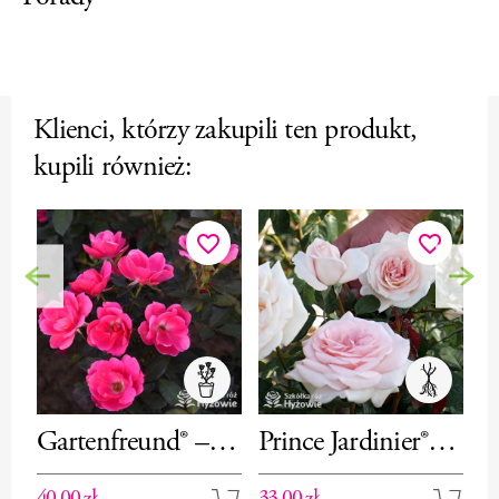
Klienci, którzy zakupili ten produkt,
kupili również:
favorite_border
favorite_border
Poprzedni
Nas
Gartenfreund® –
Prince Jardinier® /
J
róża rabatowa
Schloss
(