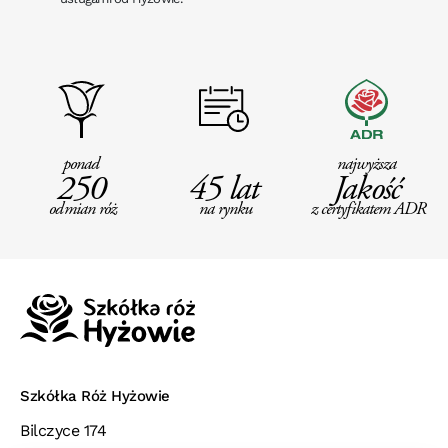
ponad
najwyższa
250
45 lat
Jakość
odmian róż
na rynku
z certyfikatem ADR
Szkółka Róż Hyżowie
Bilczyce 174