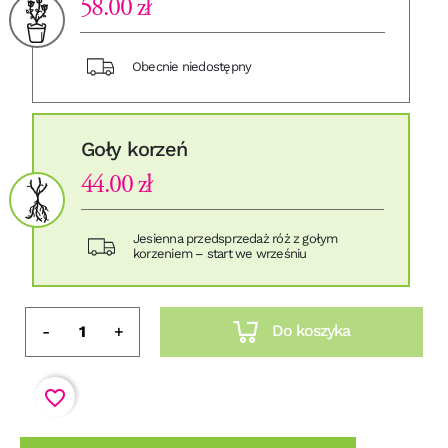
58.00 zł
Obecnie niedostępny
Goły korzeń
44.00 zł
Jesienna przedsprzedaż róż z gołym
korzeniem – start we wrześniu
Do koszyka
-
+
favorite_border