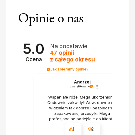
Opinie o nas
5.0
Na podstawie
47
opinii
z całego okresu
Ocena
Jak zbieramy opinie?
Andrzej
zweryfikowano
Wspaniałe róże! Mega ukorzenione!
Cudownie zakwitły!!!Wow, dawno nie
widziałem tak dobrze i bezpiecznie
zapakowanej przesyłki. Mega
profesjonalne podejście do klienta.
1
2