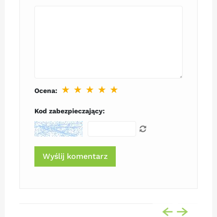
★
★
★
★
★
Ocena:
Kod zabezpieczający: