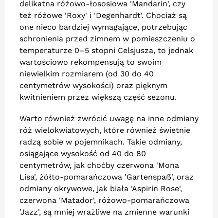
delikatna różowo-łososiowa 'Mandarin', czy
też różowe 'Roxy' i 'Degenhardt'. Chociaż są
one nieco bardziej wymagające, potrzebując
schronienia przed zimnem w pomieszczeniu o
temperaturze 0–5 stopni Celsjusza, to jednak
wartościowo rekompensują to swoim
niewielkim rozmiarem (od 30 do 40
centymetrów wysokości) oraz pięknym
kwitnieniem przez większą część sezonu.
Warto również zwrócić uwagę na inne odmiany
róż wielokwiatowych, które również świetnie
radzą sobie w pojemnikach. Takie odmiany,
osiągające wysokość od 40 do 80
centymetrów, jak choćby czerwona 'Mona
Lisa', żółto-pomarańczowa 'Gartenspaẞ', oraz
odmiany okrywowe, jak biała 'Aspirin Rose',
czerwona 'Matador', różowo-pomarańczowa
'Jazz', są mniej wrażliwe na zmienne warunki