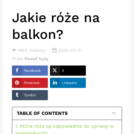
Jakie róże na
balkon?
1964 Odsłony
2024-03-01
Przez
Paweł hyży
Facebook
X
Pinterest
LinkedIn
Tumblr
TABLE OF CONTENTS
1. Które róże są odpowiednie do uprawy w
pojemnikach?