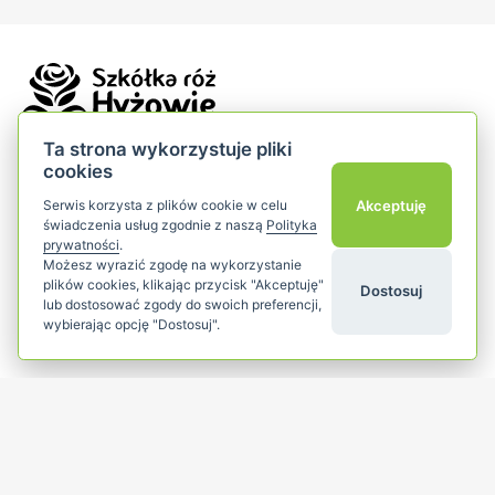
Ta strona wykorzystuje pliki
cookies
Szkółka Róż Hyżowie
Akceptuję
Serwis korzysta z plików cookie w celu
Bilczyce 174
świadczenia usług zgodnie z naszą
Polityka
32-420 Gdów
prywatności
.
Możesz wyrazić zgodę na wykorzystanie
małopolska
plików cookies, klikając przycisk "Akceptuję"
Dostosuj
lub dostosować zgody do swoich preferencji,
wybierając opcję "Dostosuj".
Popularne kategorie
add
Dla klientów
add
Śledź nas