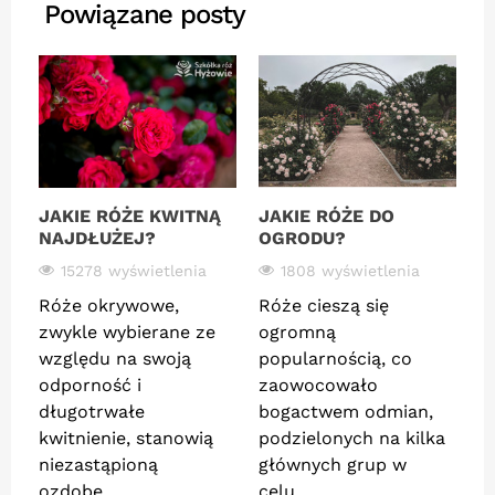
Powiązane posty
JAKIE RÓŻE KWITNĄ
JAKIE RÓŻE DO
J
NAJDŁUŻEJ?
OGRODU?
Ż
15278 wyświetlenia
1808 wyświetlenia
Róże okrywowe,
Róże cieszą się
R
zwykle wybierane ze
ogromną
pi
względu na swoją
popularnością, co
o
odporność i
zaowocowało
n
ze
długotrwałe
bogactwem odmian,
i
kwitnienie, stanowią
podzielonych na kilka
at
niezastąpioną
głównych grup w
R
ozdobę...
celu...