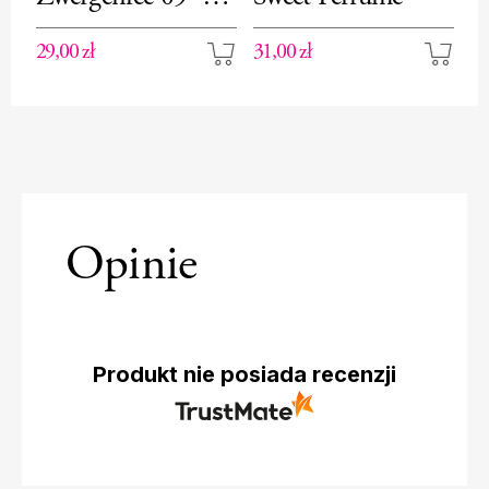
róża miniaturowa
29,00 zł
31,00 zł
45
Opinie
Produkt nie posiada recenzji