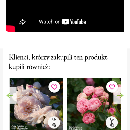
Klienci, którzy zakupili ten produkt,
kupili również:
favorite_border
favorite_border
Poprzedni
Nas