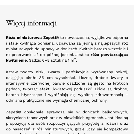
Więcej informacji
Róża miniaturowa Zepeti®
to nowoczesna, wyjątkowo odporna
i stale kwitnąca odmiana, uznawana za jedną z najlepszych róż
miniaturowych do uprawy w donicach. Kwitnie bardzo wcześnie i
nieprzerwanie aż do późnej jesieni. Jest to
róża powtarzająca
2
kwitnienie
. Sadzić 6–8 sztuk na 1 m
.
Krzew tworzy niski, zwarty i perfekcyjnie wyrównany pokrój,
osiągając około 35 cm wysokości. Liczne, drobne kwiaty o
intensywnie czerwonej barwie osadzone są gęsto na krótkich
pędach, tworząc efekt „kwiatowej poduszki”. Liście są drobne,
bardzo błyszczące i wyróżniają się wybitną zdrowotnością –
odmiana praktycznie nie wymaga chemicznej ochrony.
Zepeti® doskonale sprawdza się w donicach balkonowych,
skrzyniach tarasowych oraz w niewielkich ogrodach. Jest idealną
propozycją dla osób rozpoczynających przygodę z różami oraz
do
nasadzeń z róż miniaturowych
, gdzie liczy się kompaktowy