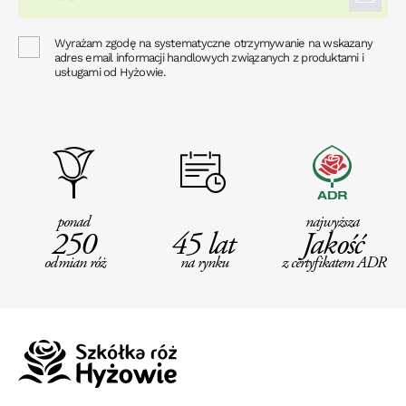
Wyrażam zgodę na systematyczne otrzymywanie na wskazany
adres email informacji handlowych związanych z produktami i
usługami od Hyżowie.
ponad
najwyższa
250
45 lat
Jakość
odmian róż
na rynku
z certyfikatem ADR