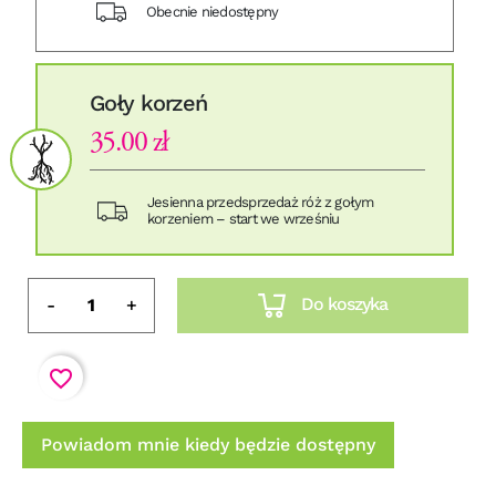
Obecnie niedostępny
Goły korzeń
35.00 zł
Jesienna przedsprzedaż róż z gołym
korzeniem – start we wrześniu
Do koszyka
-
+
favorite_border
Powiadom mnie kiedy będzie dostępny