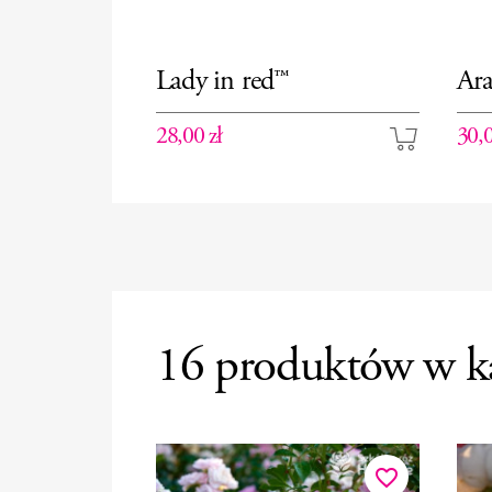
Lady in red™
Ara
28,00 zł
30,0
16 produktów w ka
favorite_border