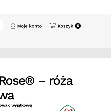
Moje konto
Koszyk
0
 Rose® – róża
wa
owa o wyjątkowej