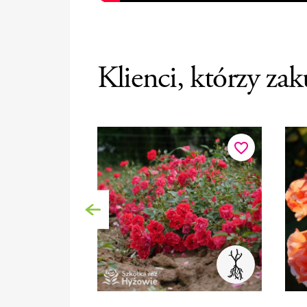
Klienci, którzy zak
favorite_border
Poprzedni