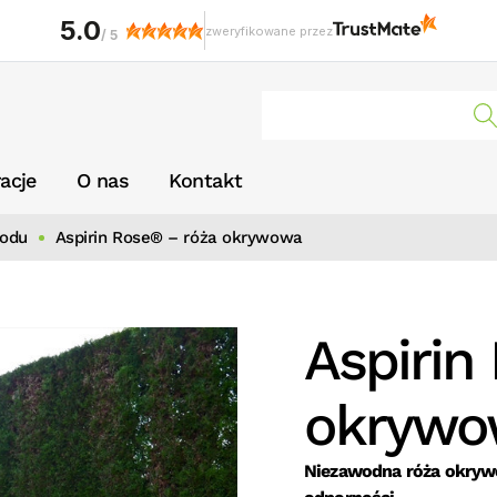
5.0
zweryfikowane przez
/
5
racje
O nas
Kontakt
rodu
Aspirin Rose® – róża okrywowa
Aspirin
okrywo
Niezawodna róża okryw