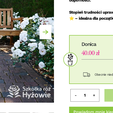
odporności.
Stopień trudności upraw
⭐ – idealna dla począt
Donica
40.00 zł
Obecnie nie
-
+
Powiadom mnie kied