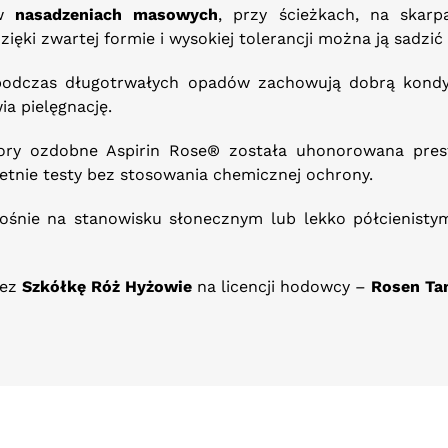
 w
nasadzeniach masowych
, przy ścieżkach, na skarpa
ięki zwartej formie i wysokiej tolerancji można ją sadzi
podczas długotrwałych opadów zachowują dobrą kondy
ia pielęgnację.
ory ozdobne Aspirin Rose® została uhonorowana pre
tnie testy bez stosowania chemicznej ochrony.
 rośnie na stanowisku słonecznym lub lekko półcienisty
zez
Szkółkę Róż Hyżowie
na licencji hodowcy –
Rosen Tan