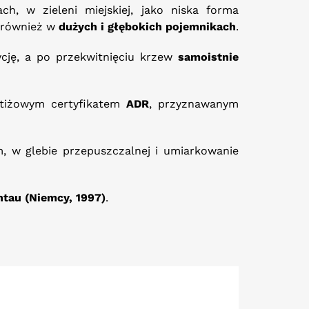
ch, w zieleni miejskiej, jako niska forma
ć również w
dużych i głębokich pojemnikach
.
cję, a po przekwitnięciu krzew
samoistnie
stiżowym certyfikatem
ADR
, przyznawanym
m, w glebie przepuszczalnej i umiarkowanie
tau (Niemcy, 1997)
.