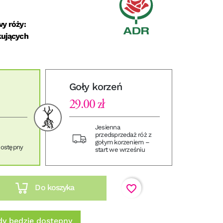
y róży:
kujących
Goły korzeń
29.00 zł
Jesienna
przedsprzedaż róż z
gołym korzeniem –
dostępny
start we wrześniu
favorite_border
Do koszyka
y będzie dostępny