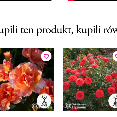
upili ten produkt, kupili ró
favorite_border
favor