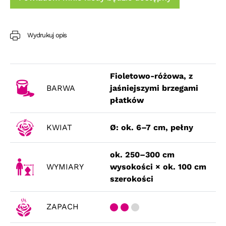
Wydrukuj opis
Fioletowo-różowa, z
BARWA
jaśniejszymi brzegami
płatków
KWIAT
Ø: ok. 6–7 cm, pełny
ok. 250–300 cm
WYMIARY
wysokości × ok. 100 cm
szerokości
ZAPACH