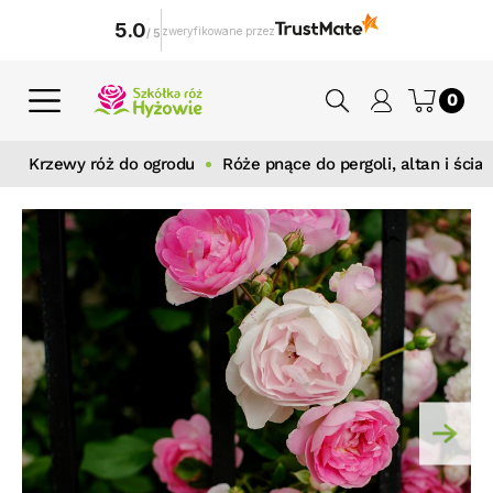
5.0
zweryfikowane przez
/
5
0
Krzewy róż do ogrodu
Róże pnące do pergoli, altan i ścian