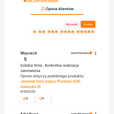
Jak zbieramy opinie?
Opinie klientów
Wyczyść
Szukaj
Wojciech
zweryfikowano
5
Solidna firma . Konkretna realizacja
zamówienia
Opinia dotyczy podobnego produktu:
Jasmina róża pnąca Premium ADR,
doniczka 5L
6/16/2026
0
0
Arkadiusz
zweryfikowano