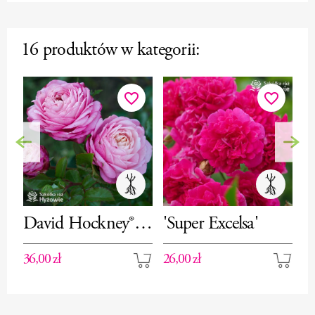
16 produktów w kategorii:
favorite_border
favorite_border
Poprzedni
Nas
David Hockney®–
'Super Excelsa'
W
róża pnąca
p
36,00 zł
26,00 zł
26