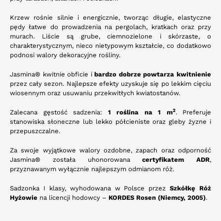
Krzew rośnie silnie i energicznie, tworząc długie, elastyczne
pędy łatwe do prowadzenia na pergolach, kratkach oraz przy
murach. Liście są grube, ciemnozielone i skórzaste, o
charakterystycznym, nieco nietypowym kształcie, co dodatkowo
podnosi walory dekoracyjne rośliny.
Jasmina® kwitnie obficie i
bardzo dobrze powtarza kwitnienie
przez cały sezon. Najlepsze efekty uzyskuje się po lekkim cięciu
wiosennym oraz usuwaniu przekwitłych kwiatostanów.
2
Zalecana gęstość sadzenia:
1 roślina na 1 m
. Preferuje
stanowiska słoneczne lub lekko półcieniste oraz gleby żyzne i
przepuszczalne.
Za swoje wyjątkowe walory ozdobne, zapach oraz odporność
Jasmina® została uhonorowana
certyfikatem ADR
,
przyznawanym wyłącznie najlepszym odmianom róż.
Sadzonka I klasy, wyhodowana w Polsce przez
Szkółkę Róż
Hyżowie
na licencji hodowcy –
KORDES Rosen (Niemcy, 2005)
.