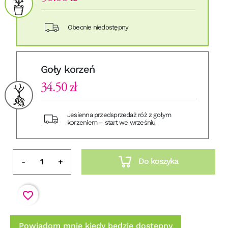
Obecnie niedostępny
Goły korzeń
34.50 zł
Jesienna przedsprzedaż róż z gołym
korzeniem – start we wrześniu
Do koszyka
-
+
favorite_border
Powiadom mnie kiedy będzie dostępny