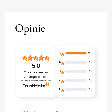
Opinie
5
100%
4
0%
5.0
3
0%
2
opinii klientów
z całego okresu
2
0%
zebranych i zweryfikowanych przez
1
0%