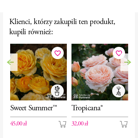
Klienci, którzy zakupili ten produkt,
kupili również:
favorite_border
favorite_border
Poprzedni
Nas
Sweet Summer™
Tropicana®
H
r
45,00 zł
32,00 zł
40