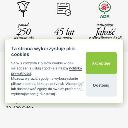
ponad
najwyższa
250
45 lat
Jakość
odmian róż
na rynku
z certyfikatem ADR
Ta strona wykorzystuje pliki
cookies
Akceptuję
Serwis korzysta z plików cookie w celu
świadczenia usług zgodnie z naszą
Polityka
prywatności
.
Możesz wyrazić zgodę na wykorzystanie
plików cookies, klikając przycisk "Akceptuję"
Dostosuj
lub dostosować zgody do swoich preferencji,
Szkółka Róż Hyżowie
wybierając opcję "Dostosuj".
Bilczyce 174
32-420 Gdów
małopolska