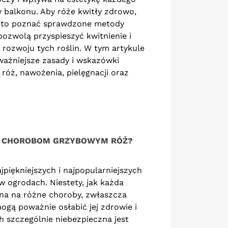
y balkonu. Aby róże kwitły zdrowo,
arto poznać sprawdzone metody
 pozwolą przyspieszyć kwitnienie i
 rozwoju tych roślin. W tym artykule
ażniejsze zasady i wskazówki
róż, nawożenia, pielęgnacji oraz
K KUPOWAĆ RÓŻE Z
CZY RÓŻE MOŻNA
OFESJONALNEJ
PRYSKAĆ MIEDZIANEM?
KÓŁKI? PRAKTYCZNY
PRAWDA O JEDNYM Z
ZEWODNIK DLA
NAJCZĘŚCIEJ
ŁOŚNIKÓW PIĘKNYCH
STOSOWANYCH
GRODÓW
OPRYSKÓW
Ć CHOROBOM GRZYBOWYM RÓŻ?
82 wyświetlenia
356 wyświetlenia
jpiękniejszych i najpopularniejszych
ża od wieków uznawana
Róże to jedne z
w ogrodach. Niestety, jak każda
st za królową ogrodów.
najpiękniejszych, ale też
atna na różne choroby, zwłaszcza
chwyca różnorodnością
najbardziej wymagających
ogą poważnie osłabić jej zdrowie i
lorów, kształtów
krzewów ogrodowych. Ich
h szczególnie niebezpieczna jest
iatów oraz
zdrowie bardzo często...