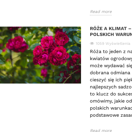
Read more
RÓŻE A KLIMAT 
POLSKICH WARU
1059 Wyświetlenia
Róża to jeden z na
kwiatów ogrodowy
może wydawać się
dobrana odmiana i
cieszyć się ich p
najlepszych sadzo
to klucz do sukce
omówimy, jakie od
polskich warunkach
podstawowe zasad
Read more