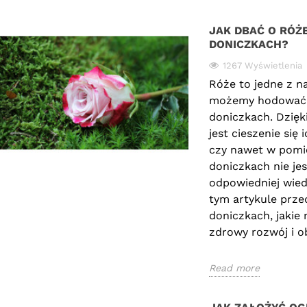
JAK DBAĆ O RÓŻ
DONICZKACH?
1267 Wyświetlenia
Róże to jedne z na
możemy hodować z
doniczkach. Dzięk
jest cieszenie się
czy nawet w pomie
doniczkach nie je
odpowiedniej wied
tym artykule prze
doniczkach, jakie
zdrowy rozwój i ob
Read more