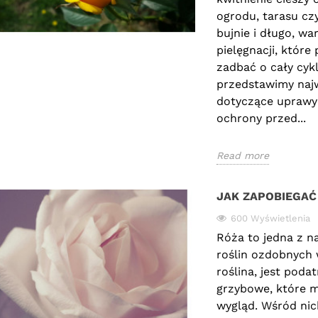
ogrodu, tarasu cz
bujnie i długo, w
pielęgnacji, które
zadbać o cały cykl
przedstawimy najw
dotyczące uprawy 
ochrony przed...
O OGRODU
CZERWONE RÓŻE – JAKIE
JA
YCZNEGO – JAK
WYBRAĆ DO OGRODU I NA
PR
YĆ MAGICZNĄ
WYJĄTKOWY PREZENT?
SZ
Read more
CJĘ PEŁNĄ
PR
83 wyświetlenia
W I ZAPACHU?
MI
O
JAK ZAPOBIEGA
Czerwone róże od wieków
wietlenia
zachwycają swoją
600 Wyświetlenia
czny ogród to
wyjątkową urodą i
Róża to jedna z na
Ró
 w którym natura
niezwykłą symboliką. To
roślin ozdobnych 
je
się z emocjami.
kwiaty, które kojarzą się z...
roślina, jest pod
Za
e kolory, miękkie
grzybowe, które m
Read more
ko
at, zapach...
wygląd. Wśród nic
kw
e