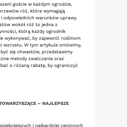
szeni goście w każdym ogrodzie,
krzewów róż, które wymagają
i i odpowiednich warunków uprawy.
stów wokół róż to jedna z
nności, którą każdy ogrodnik
ie wykonywać, by zapewnić roślinom
i wzrostu. W tym artykule omówimy,
zbyć się chwastów, przedstawimy
czne metody zwalczania oraz
bać o różaną rabatę, by ograniczyć
 TOWARZYSZĄCE – NAJLEPSZE
Y RÓŻE MOŻNA
JAKIE RÓŻE KWITNĄ
DLEWAĆ DROŻDŻAMI?
NAJDŁUŻEJ?
jpiękniejszych i najbardziej cenionych
17072 wyświetlenia
15296 wyświetlenia