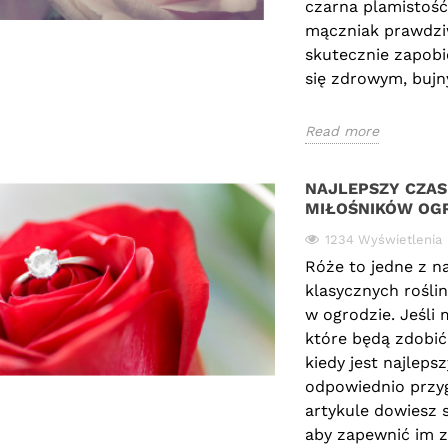
czarna plamistość 
wy
mączniak prawdziw
Re
skutecznie zapobi
się zdrowym, buj
Read more
NAJLEPSZY CZAS
MIŁOŚNIKÓW OG
1234 Wyświetlenia
Róże to jedne z na
klasycznych rośli
w ogrodzie. Jeśli
które będą zdobić
kiedy jest najleps
odpowiednio przyg
artykule dowiesz s
aby zapewnić im zd