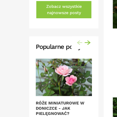
Zobacz wszystkie
najnowsze posty
Popularne posty
RÓŻE MINIATUROWE W
SYMBOL
DONICZCE - JAK
OZNACZ
PIELĘGNOWAĆ?
RÓŻ?