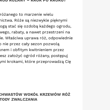
RÓD RÓŻANY – KROK PO KROKU?
różanego to marzenie wielu
K KUPOWAĆ RÓŻE Z
CZY RÓŻE MOŻNA
ictwa. Róże są niezwykle pięknymi
OFESJONALNEJ
PRYSKAĆ MIEDZIANEM?
KÓŁKI? PRAKTYCZNY
PRAWDA O JEDNYM Z
mogą stać się ozdobą każdego ogrodu,
ZEWODNIK DLA
NAJCZĘŚCIEJ
go, rabaty, a nawet przestrzeni na
ŁOŚNIKÓW PIĘKNYCH
STOSOWANYCH
sie. Właściwa uprawa róż, odpowiednie
GRODÓW
OPRYSKÓW
 o nie przez cały sezon pozwolą
82 wyświetlenia
356 wyświetlenia
ęknem i obfitym kwitnieniem przez
hcesz założyć ogród różany, postępuj
ża od wieków uznawana
Róże to jedne z
ymi krokami, które przeprowadzą Cię
st za królową ogrodów.
najpiękniejszych, ale też
chwyca różnorodnością
najbardziej wymagających
lorów, kształtów
krzewów ogrodowych. Ich
iatów oraz
zdrowie bardzo często...
jątkowym...
Read more
Ę CHWASTÓW WOKÓŁ KRZEWÓW RÓŻ
ad more
TODY ZWALCZANIA