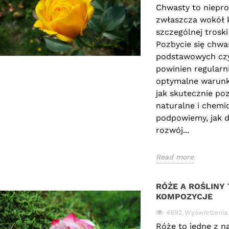
Chwasty to niepro
zwłaszcza wokół 
szczególnej trosk
Pozbycie się chwa
podstawowych czy
powinien regularn
optymalne warunk
jak skutecznie po
naturalne i chemi
podpowiemy, jak d
rozwój...
Read more
RÓŻE A ROŚLINY
KOMPOZYCJE
IKA RÓŻ: CO
ŚCIÓŁKOWANIE RÓŻ W
CZ
AJĄ KOLORY
OGRODZIE - CZY RÓŻE
PO
4692 Wyświetlenia
LUBIĄ KORĘ?
Róże to jedne z na