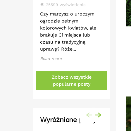
25599 wyświetlenia
21193 
Czy marzysz o uroczym
Róże to 
ogrodzie pełnym
najpiękn
kolorowych kwiatów, ale
które o
brakuje Ci miejsca lub
zachwyc
czasu na tradycyjną
wygląde
uprawę? Róże...
symbolik
Read more
Read mor
Zobacz wszystkie
popularne posty
Wyróżnione posty