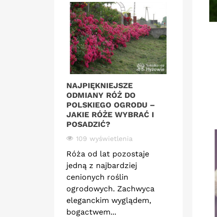
NAJPIĘKNIEJSZE
RÓŻE D
ODMIANY RÓŻ DO
ROMANT
POLSKIEGO OGRODU –
STWORZ
JAKIE RÓŻE WYBRAĆ I
ARANŻA
POSADZIĆ?
KWIATÓ
109 wyświetlenia
81 wyś
Róża od lat pozostaje
Romanty
jedną z najbardziej
miejsce,
cenionych roślin
spotyka 
ogrodowych. Zachwyca
Delikatn
eleganckim wyglądem,
linie rab
bogactwem...
Read mor