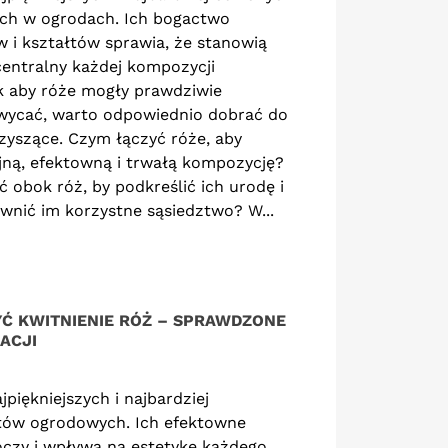
h w ogrodach. Ich bogactwo
powiedź na potrzeby
Róże okrywowe, zwykle
 i kształtów sprawia, że stanowią
półczesnego
wybierane ze względu na
entralny każdej kompozycji
rodnictwa wymaga
swoją odporność i
k aby róże mogły prawdziwie
szukiwania coraz
długotrwałe kwitnienie,
hwycać, warto odpowiednio dobrać do
dziej naturalnych i
stanowią niezastąpioną
rzyszące. Czym łączyć róże, aby
ologicznych metod...
ozdobę...
ną, efektowną i trwałą kompozycję?
ad more
Read more
ić obok róż, by podkreślić ich urodę i
wnić im korzystne sąsiedztwo? W...
YĆ KWITNIENIE RÓŻ – SPRAWDZONE
ACJI
jpiękniejszych i najbardziej
tów ogrodowych. Ich efektowne
 oczy i wpływa na estetykę każdego