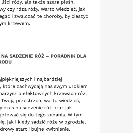
liści róży, ale także szara pleśń,
jątkowym...
Read more
y czy rdza róży. Warto wiedzieć, jak
ad more
egać i zwalczać te choroby, by cieszyć
nym krzewem.
 NA SADZENIE RÓŻ – PORADNIK DLA
RODU
jpiękniejszych i najbardziej
n, które zachwycają nas swym urokiem
 marzysz o efektownych krzewach róż,
 Twoją przestrzeń, warto wiedzieć,
zy czas na sadzenie róż oraz jak
otować się do tego zadania. W tym
ię, jak i kiedy sadzić róże w ogrodzie,
rowy start i bujne kwitnienie.