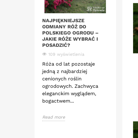
NAJPIĘKNIEJSZE
RÓŻE D
ODMIANY RÓŻ DO
ROMANT
POLSKIEGO OGRODU –
STWORZ
JAKIE RÓŻE WYBRAĆ I
ARANŻA
POSADZIĆ?
KWIATÓ
109 wyświetlenia
81 wyś
Róża od lat pozostaje
Romanty
jedną z najbardziej
miejsce,
cenionych roślin
spotyka 
ogrodowych. Zachwyca
Delikatn
eleganckim wyglądem,
linie rab
bogactwem...
Read mor
Read more