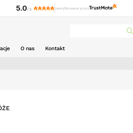
5.0
zweryfikowane przez
/
5
racje
O nas
Kontakt
ÓŻE