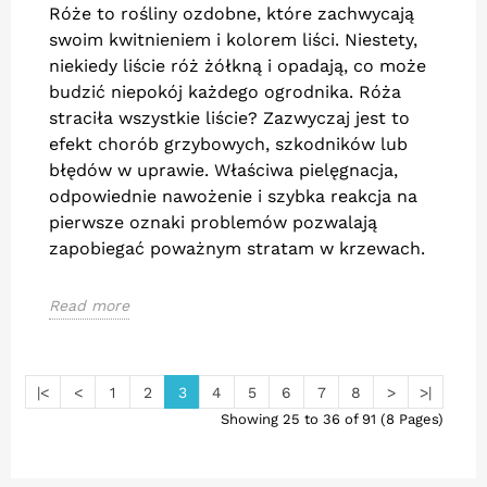
Róże to rośliny ozdobne, które zachwycają
swoim kwitnieniem i kolorem liści. Niestety,
niekiedy liście róż żółkną i opadają, co może
budzić niepokój każdego ogrodnika. Róża
straciła wszystkie liście? Zazwyczaj jest to
efekt chorób grzybowych, szkodników lub
błędów w uprawie. Właściwa pielęgnacja,
odpowiednie nawożenie i szybka reakcja na
pierwsze oznaki problemów pozwalają
zapobiegać poważnym stratam w krzewach.
Read more
|<
<
1
2
3
4
5
6
7
8
>
>|
Showing 25 to 36 of 91 (8 Pages)