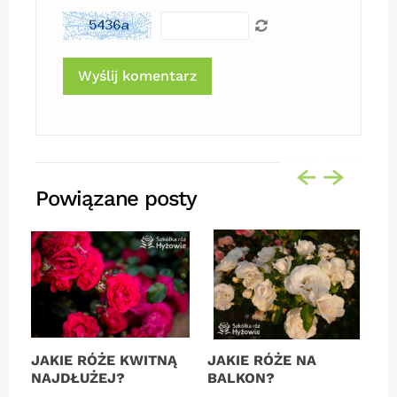
Powiązane posty
JAKIE RÓŻE KWITNĄ
JAKIE RÓŻE NA
J
NAJDŁUŻEJ?
BALKON?
O