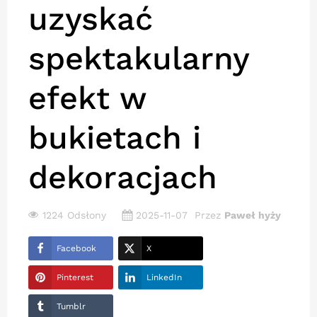
uzyskać
spektakularny
efekt w
bukietach i
dekoracjach
1224 Odsłony
2025-11-07
Przez
Paweł hyży
Facebook
X
Pinterest
LinkedIn
Tumblr