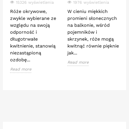
15326 wyświetlenia
1976 wyświetlenia
Róże okrywowe,
W cieniu miękkich
R
zwykle wybierane ze
promieni słonecznych
o
względu na swoją
na balkonie, wśród
p
odporność i
pojemników i
z
długotrwałe
skrzynek, róże mogą
b
kwitnienie, stanowią
kwitnąć równie pięknie
p
niezastąpioną
jak...
g
ozdobę...
ce
Read more
Read more
R