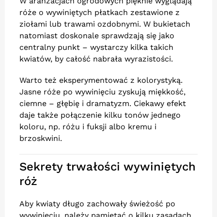
W aranżacjach ogrodowych pięknie wyglądają
róże o wywiniętych płatkach zestawione z
ziołami lub trawami ozdobnymi. W bukietach
natomiast doskonale sprawdzają się jako
centralny punkt – wystarczy kilka takich
kwiatów, by całość nabrała wyrazistości.
Warto też eksperymentować z kolorystyką.
Jasne róże po wywinięciu zyskują miękkość,
ciemne – głębię i dramatyzm. Ciekawy efekt
daje także połączenie kilku tonów jednego
koloru, np. różu i fuksji albo kremu i
brzoskwini.
Sekrety trwałości wywiniętych
róż
Aby kwiaty długo zachowały świeżość po
wywinięciu, należy pamiętać o kilku zasadach.