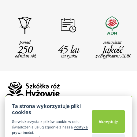
ponad
najwyższa
250
45 lat
Jakość
odmian róż
na rynku
z certyfikatem ADR
Ta strona wykorzystuje pliki
cookies
Szkółka Róż Hyżowie
Akceptuję
Serwis korzysta z plików cookie w celu
Bilczyce 174
świadczenia usług zgodnie z naszą
Polityka
32-420 Gdów
prywatności
.