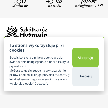
250
45 lat
Jakość
odmian róż
na rynku
z certyfikatem ADR
Ta strona wykorzystuje pliki
cookies
Szkółka Róż Hyżowie
Akceptuję
Serwis korzysta z plików cookie w celu
Bilczyce 174
świadczenia usług zgodnie z naszą
Polityka
32-420 Gdów
prywatności
.
małopolska
Możesz wyrazić zgodę na wykorzystanie
plików cookies, klikając przycisk "Akceptuję"
Dostosuj
lub dostosować zgody do swoich preferencji,
wybierając opcję "Dostosuj".
Popularne kategorie
add
Dla klientów
add
Śledź nas