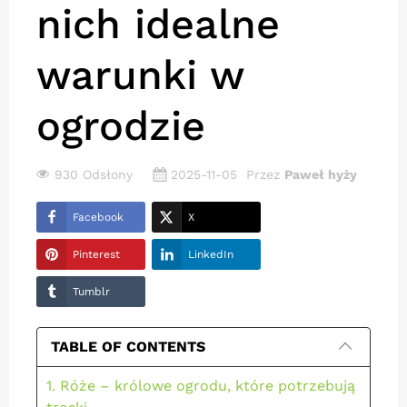
nich idealne
warunki w
ogrodzie
930 Odsłony
2025-11-05
Przez
Paweł hyży
Facebook
X
Pinterest
LinkedIn
Tumblr
TABLE OF CONTENTS
1. Róże – królowe ogrodu, które potrzebują