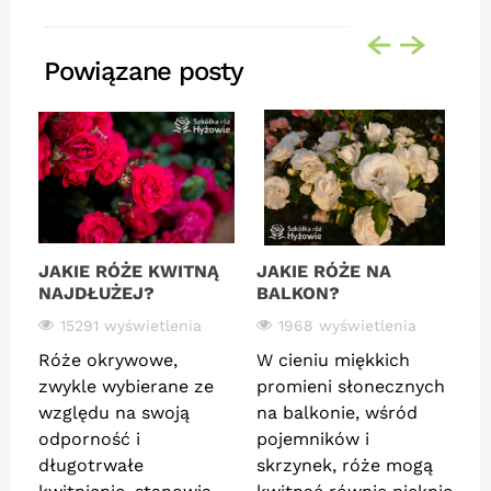
Powiązane posty
JAKIE RÓŻE KWITNĄ
JAKIE RÓŻE NA
J
NAJDŁUŻEJ?
BALKON?
O
15291 wyświetlenia
1968 wyświetlenia
Róże okrywowe,
W cieniu miękkich
R
zwykle wybierane ze
promieni słonecznych
o
względu na swoją
na balkonie, wśród
p
odporność i
pojemników i
z
długotrwałe
skrzynek, róże mogą
b