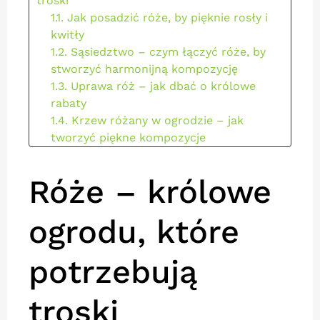
troski
1.1. Jak posadzić róże, by pięknie rosły i
kwitły
1.2. Sąsiedztwo – czym łączyć róże, by
stworzyć harmonijną kompozycję
1.3. Uprawa róż – jak dbać o królowe
rabaty
1.4. Krzew różany w ogrodzie – jak
tworzyć piękne kompozycje
1.5. Róże i ich towarzystwo – jak dobrać
najlepsze rośliny
Róże – królowe
1.6. Ochrona przed szkodnikami i
chorobami
ogrodu, które
2. Stwórz ogród pełen róż i harmonii
potrzebują
troski