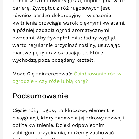
pomarszczona tworzy gęstą, odporną na wiatr
barierę. Żywopłot z róż rugosowych jest
również bardzo dekoracyjny – w sezonie
kwitnienia przyciąga wzrok pięknymi kwiatami,
a później ozdabia ogród aromatycznymi
owocami. Aby żywopłot miał ładny wygląd,
warto regularnie przycinać rośliny, usuwając
martwe pędy oraz skracając te, które
wychodzą poza pożądany kształt.
Może Cię zainteresować:
Ściółkowanie róż w
ogrodzie - czy róże lubią korę?
Podsumowanie
Cięcie róży rugosy to kluczowy element jej
pielęgnacji, który zapewnia jej zdrowy rozwój i
obfite kwitnienie. Dzięki odpowiednim
zabiegom przycinania, możemy zachować