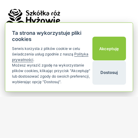
Ta strona wykorzystuje pliki
cookies
Szkółka Róż Hyżowie
Akceptuję
Serwis korzysta z plików cookie w celu
Bilczyce 174
świadczenia usług zgodnie z naszą
Polityka
32-420 Gdów
prywatności
.
Możesz wyrazić zgodę na wykorzystanie
małopolska
plików cookies, klikając przycisk "Akceptuję"
Dostosuj
lub dostosować zgody do swoich preferencji,
wybierając opcję "Dostosuj".
Popularne kategorie
add
Dla klientów
add
Śledź nas
YouTube
Facebook
Instagram