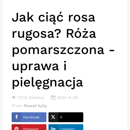
Jak ciąć rosa
rugosa? Róża
pomarszczona -
uprawa i
pielęgnacja
7578 Odsłony
2024-11-05
Przez
Paweł hyży
Facebook
X
Pinterest
LinkedIn