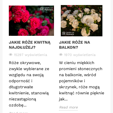
JAKIE RÓŻE KWITNĄ
JAKIE RÓŻE NA
J
NAJDŁUŻEJ?
BALKON?
O
15297 wyświetlenia
1970 wyświetlenia
Róże okrywowe,
W cieniu miękkich
R
zwykle wybierane ze
promieni słonecznych
o
względu na swoją
na balkonie, wśród
p
odporność i
pojemników i
z
długotrwałe
skrzynek, róże mogą
b
kwitnienie, stanowią
kwitnąć równie pięknie
p
niezastąpioną
jak...
g
ozdobę...
ce
Read more