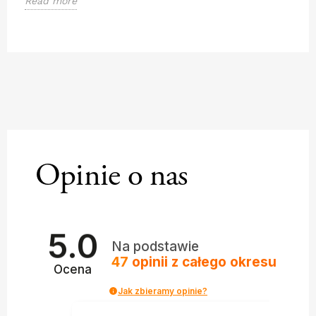
Read more
R
Opinie o nas
5.0
Na podstawie
47
opinii
z całego okresu
Ocena
Jak zbieramy opinie?