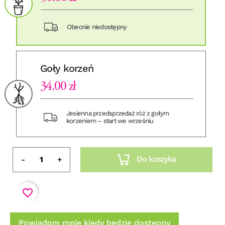
Obecnie niedostępny
Goły korzeń
34.00 zł
Jesienna przedsprzedaż róż z gołym
korzeniem – start we wrześniu
Do koszyka
-
+
favorite_border
Powiadom mnie kiedy będzie dostępny