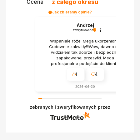
z całego okresu
Ocena
Jak zbieramy opinie?
Andrzej
zweryfikowano
Wspaniałe róże! Mega ukorzenione!
Cudownie zakwitły!!!Wow, dawno nie
widziałem tak dobrze i bezpiecznie
zapakowanej przesyłki. Mega
profesjonalne podejście do klienta.
1
4
2026-06-30
zebranych i zweryfikowanych przez