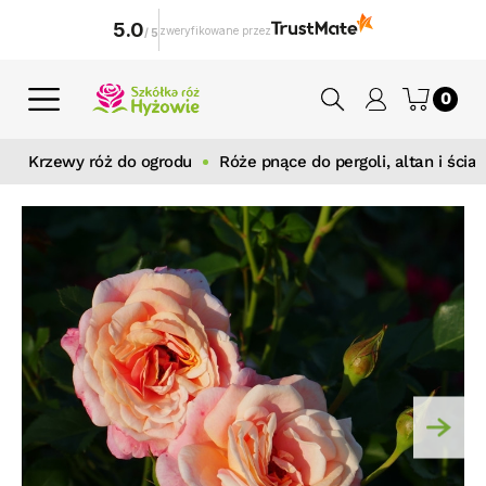
5.0
zweryfikowane przez
/
5
0
Krzewy róż do ogrodu
Róże pnące do pergoli, altan i ścian