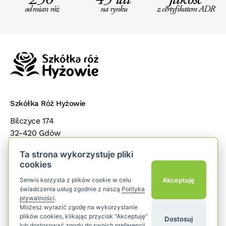
250
45 lat
Jakość
odmian róż
na rynku
z certyfikatem ADR
Szkółka Róż Hyżowie
Bilczyce 174
32-420 Gdów
małopolska
Ta strona wykorzystuje pliki
cookies
Popularne kategorie
add
Akceptuję
Serwis korzysta z plików cookie w celu
świadczenia usług zgodnie z naszą
Polityka
Dla klientów
add
prywatności
.
Możesz wyrazić zgodę na wykorzystanie
plików cookies, klikając przycisk "Akceptuję"
Dostosuj
Śledź nas
lub dostosować zgody do swoich preferencji,