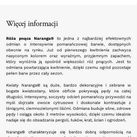
Więcej informacji
Róża pnąca Naranga®
to jedna z najbardziej efektownych
odmian o intensywnie pomarańczowej barwie, dostępnych
obecnie na rynku. Już od pierwszego kwitnienia zachwyca
nasyconym kolorem oraz wyraźnym, przyjemnym zapachem,
który wyróżnia ją spośród większości róż pnących. Jest to
odmiana powtarzająca kwitnienie, dzięki czemu ogród pozostaje
pełen barw przez cały sezon.
Kwiaty Naranga® są duże, bardzo dekoracyjne i zebrane w
bogate kwiatostany, które obficie pokrywają pędy na całej
długości. Intensywny, soczysty odcień pomarańczy przywodzi na
myśl dojrzałe owoce cytrusowe i doskonale kontrastuje z
lśniącymi, ciemnozielonymi liśćmi. Odmiana buduje silne, zdrowe
pędy i osiąga około 3 metrów wysokości, dzięki czemu idealnie
nadaje się do obsadzania pergoli, łuków, krat, ścian i ogrodzeń.
Naranga® charakteryzuje się bardzo dobrą odpornością na