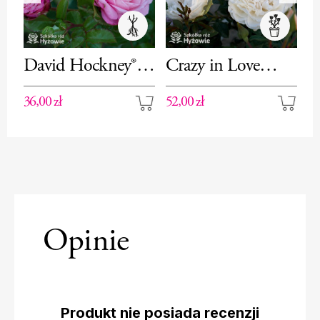
David Hockney®–
Crazy in Love
C
róża pnąca
Pure™– róża pnąca
r
36,00 zł
52,00 zł
50
Opinie
Produkt nie posiada recenzji