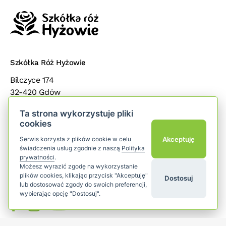
Szkółka Róż Hyżowie
Bilczyce 174
32-420 Gdów
małopolska
Ta strona wykorzystuje pliki
cookies
Popularne kategorie
add
Akceptuję
Serwis korzysta z plików cookie w celu
świadczenia usług zgodnie z naszą
Polityka
Dla klientów
add
prywatności
.
Możesz wyrazić zgodę na wykorzystanie
plików cookies, klikając przycisk "Akceptuję"
Dostosuj
Śledź nas
lub dostosować zgody do swoich preferencji,
wybierając opcję "Dostosuj".
YouTube
Facebook
Instagram