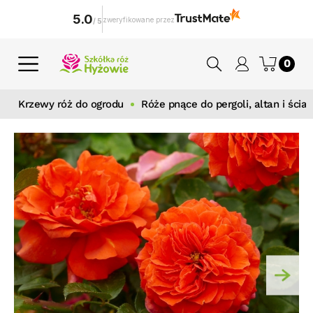
5.0
zweryfikowane przez
/
5
0
Krzewy róż do ogrodu
Róże pnące do pergoli, altan i ścian