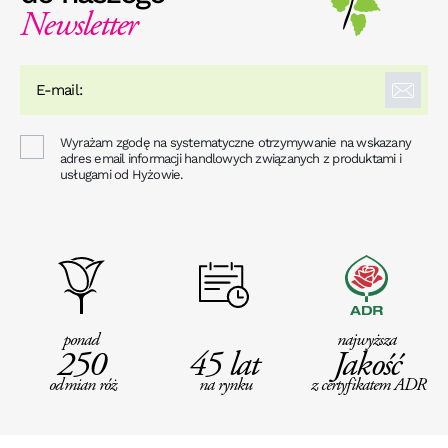
Newsletter
Wyrażam zgodę na systematyczne otrzymywanie na wskazany
adres email informacji handlowych związanych z produktami i
usługami od Hyżowie.
ponad
najwyższa
250
45 lat
Jakość
odmian róż
na rynku
z certyfikatem ADR