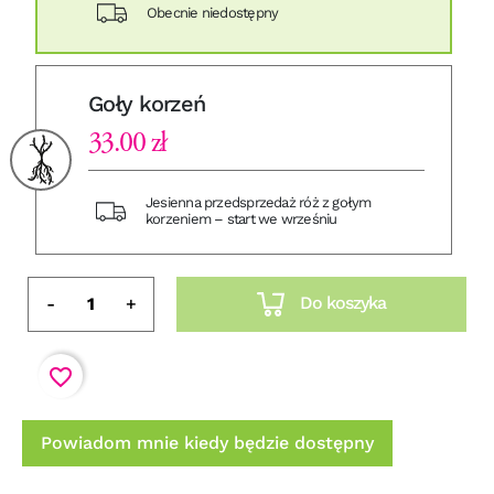
Obecnie niedostępny
Goły korzeń
33.00 zł
Jesienna przedsprzedaż róż z gołym
korzeniem – start we wrześniu
Do koszyka
-
+
favorite_border
Powiadom mnie kiedy będzie dostępny