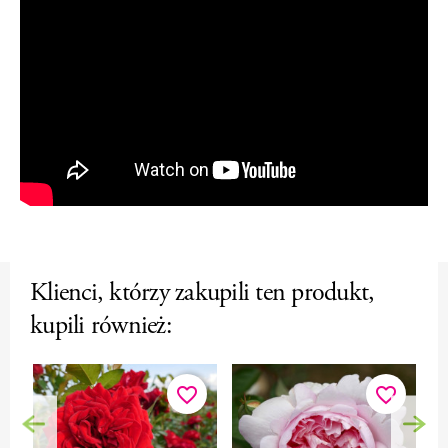
Klienci, którzy zakupili ten produkt,
kupili również:
favorite_border
favorite_border
Poprzedni
Nas