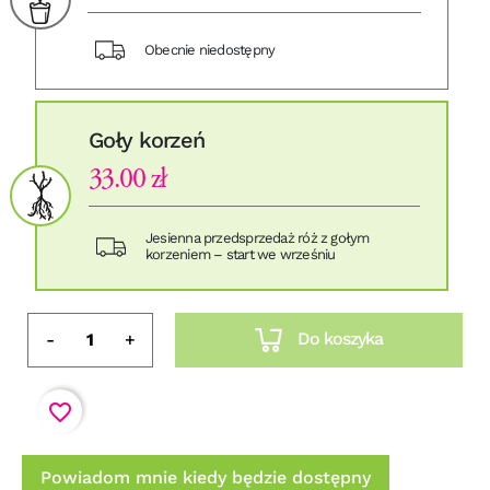
Obecnie niedostępny
Goły korzeń
33.00 zł
Jesienna przedsprzedaż róż z gołym
korzeniem – start we wrześniu
Do koszyka
-
+
favorite_border
Powiadom mnie kiedy będzie dostępny