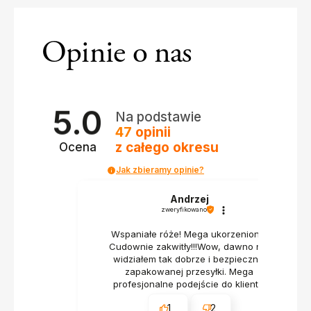
Opinie o nas
5.0
Na podstawie
47
opinii
z całego okresu
Ocena
Jak zbieramy opinie?
Andrzej
zweryfikowano
Wspaniałe róże! Mega ukorzenione!
Cudownie zakwitły!!!Wow, dawno nie
widziałem tak dobrze i bezpiecznie
zapakowanej przesyłki. Mega
profesjonalne podejście do klienta.
1
2