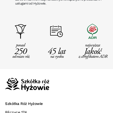
usługami od Hyżowie.
ponad
najwyższa
250
45 lat
Jakość
odmian róż
na rynku
z certyfikatem ADR
Szkółka Róż Hyżowie
Bilczyce 174