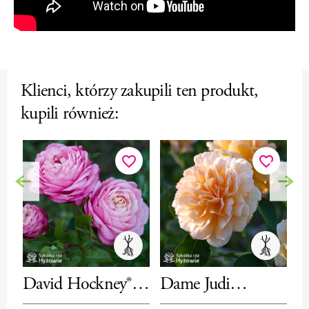
Klienci, którzy zakupili ten produkt,
kupili również:
favorite_border
favorite_border
Poprzedni
Nas
David Hockney®–
Dame Judi
C
róża pnąca
Dench™
r