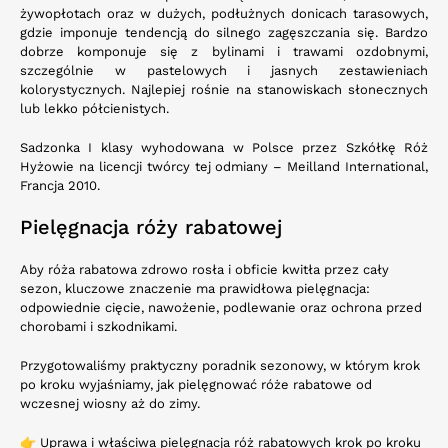
żywopłotach oraz w dużych, podłużnych donicach tarasowych,
gdzie imponuje tendencją do silnego zagęszczania się. Bardzo
dobrze komponuje się z bylinami i trawami ozdobnymi,
szczególnie w pastelowych i jasnych zestawieniach
kolorystycznych. Najlepiej rośnie na stanowiskach słonecznych
lub lekko półcienistych.
Sadzonka I klasy wyhodowana w Polsce przez Szkółkę Róż
Hyżowie na licencji twórcy tej odmiany –
Meilland International,
Francja 2010.
Pielęgnacja róży rabatowej
Aby róża rabatowa zdrowo rosła i obficie kwitła przez cały
sezon, kluczowe znaczenie ma prawidłowa pielęgnacja:
odpowiednie cięcie, nawożenie, podlewanie oraz ochrona przed
chorobami i szkodnikami.
Przygotowaliśmy praktyczny poradnik sezonowy, w którym krok
po kroku wyjaśniamy, jak pielęgnować róże rabatowe od
wczesnej wiosny aż do zimy.
👉
Uprawa i właściwa pielęgnacja róż rabatowych krok po kroku