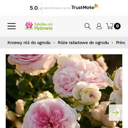
5.0
zweryfikowane przez
/
5
0
Krzewy róż do ogrodu
Róże rabatowe do ogrodu
Princ