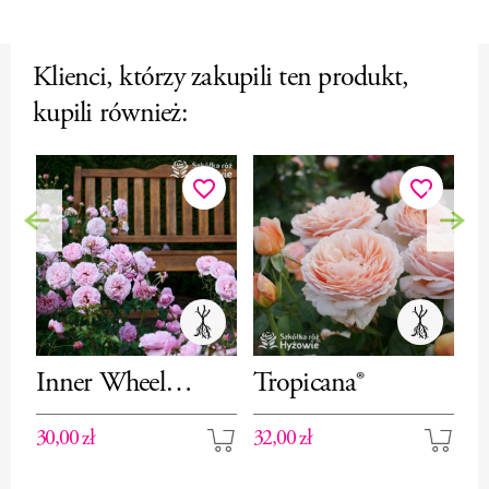
Klienci, którzy zakupili ten produkt,
kupili również:
favorite_border
favorite_border
Poprzedni
Nas
Inner Wheel
Tropicana®
P
Forever™– róża
30,00 zł
32,00 zł
40
rabatowa