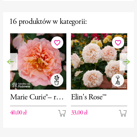
16 produktów w kategorii:
favorite_border
favorite_border
Poprzedni
Nas
Marie Curie®– róża
Elin's Rose™
S
rabatowa
P
40,00 zł
33,00 zł
35
r