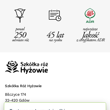
ponad
najwyższa
250
45 lat
Jakość
odmian róż
na rynku
z certyfikatem ADR
Szkółka Róż Hyżowie
Bilczyce 174
32-420 Gdów
małopolska