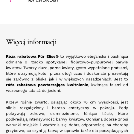
NA CHOROBY
Więcej informacji
Róża rabatowa Für Elise®
to wyjątkowo elegancka i pachnąca
odmiana o rzadko spotykanej, fioletowo-purpurowej barwie
kwiatów. Tworzy duże, pełne kwiaty, gęsto wypełnione płatkami,
które utrzymują kolor przez długi czas i doskonale prezentują
się zarówno z bliska, jak i w większych nasadzeniach. Jest to
róża rabatowa powtarzająca kwitnienie
, kwitnąca falami od
wczesnego lata aż do jesieni.
Krzew rośnie zwarto, osiągając około 70 cm wysokości, jest
silnie rozgałęziony i bardzo estetyczny w pokroju. Pędy
pokrywają zdrowe, ciemnozielone, lśniące liście, które
podkreślają intensywność barwy kwiatów. Odmiana dobrze znosi
warunki miejskie i wyróżnia się dobrą odpornością na choroby
grzybowe, co czyni ją łatwą w uprawie także dla początkujących