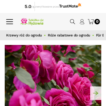
5.0
zweryfikowane przez
/
5
0
Krzewy róż do ogrodu
Róże rabatowe do ogrodu
Für E