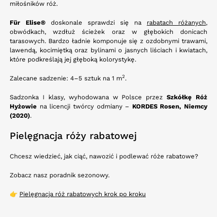
miłośników róż.
Für Elise®
doskonale sprawdzi się na
rabatach różanych
,
obwódkach, wzdłuż ścieżek oraz w głębokich donicach
tarasowych. Bardzo ładnie komponuje się z ozdobnymi trawami,
lawendą, kocimiętką oraz bylinami o jasnych liściach i kwiatach,
które podkreślają jej głęboką kolorystykę.
2
Zalecane sadzenie: 4–5 sztuk na 1 m
.
Sadzonka I klasy, wyhodowana w Polsce przez
Szkółkę Róż
Hyżowie
na licencji twórcy odmiany –
KORDES Rosen, Niemcy
(2020)
.
Pielęgnacja róży rabatowej
Chcesz wiedzieć, jak ciąć, nawozić i podlewać róże rabatowe?
Zobacz nasz poradnik sezonowy.
👉
Pielęgnacja róż rabatowych krok po kroku