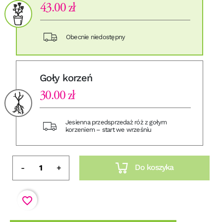
43.00 zł
Obecnie niedostępny
Goły korzeń
30.00 zł
Jesienna przedsprzedaż róż z gołym
korzeniem – start we wrześniu
Do koszyka
-
+
favorite_border