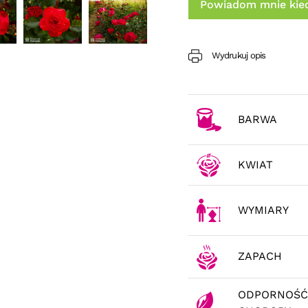
Powiadom mnie kied
Wydrukuj opis
BARWA
KWIAT
WYMIARY
ZAPACH
ODPORNOŚĆ