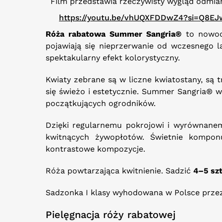
Film przedstawia rzeczywisty wygląd odmia
https://youtu.be/vhUQXFDDwZ4?si=Q8EJ
Róża rabatowa Summer Sangria®
to nowocz
pojawiają się nieprzerwanie od wczesnego 
spektakularny efekt kolorystyczny.
Kwiaty zebrane są w liczne kwiatostany, są
się świeżo i estetycznie. Summer Sangria® w
początkujących ogrodników.
Dzięki regularnemu pokrojowi i wyrównanem
kwitnących żywopłotów. Świetnie kompon
kontrastowe kompozycje.
Róża powtarzająca kwitnienie. Sadzić
4–5 sz
Sadzonka I klasy wyhodowana w Polsce przez
Pielęgnacja róży rabatowej