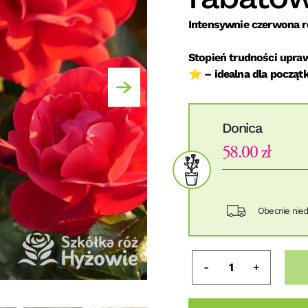
Intensywnie czerwona r
Stopień trudności upraw
⭐ – idealna dla począt
Donica
58.00 zł
Obecnie nie
-
+