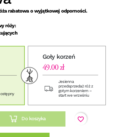
óża rabatowa o wyjątkowej odporności.
y róży:
kujących
Goły korzeń
49.00 zł
Jesienna
przedsprzedaż róż z
gołym korzeniem –
dostępny
start we wrześniu
favorite_border
Do koszyka