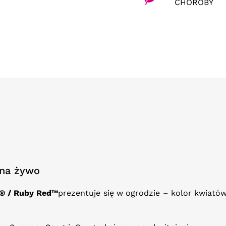
CHOROBY
 na żywo
a® /
Ruby Red™
prezentuje się w ogrodzie – kolor kwiatów