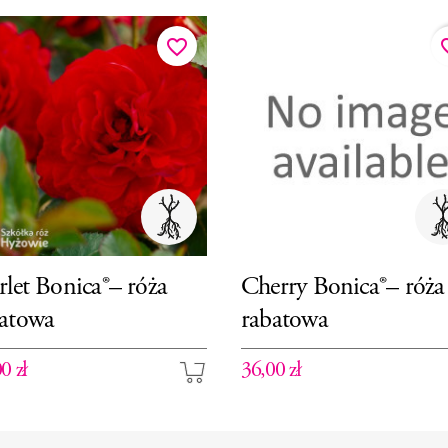
favorite_border
favor
rlet Bonica®– róża
Cherry Bonica®– róża
batowa
rabatowa
0 zł
36,00 zł