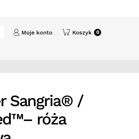
Moje konto
Koszyk
0
 Sangria® /
ed™– róża
wa