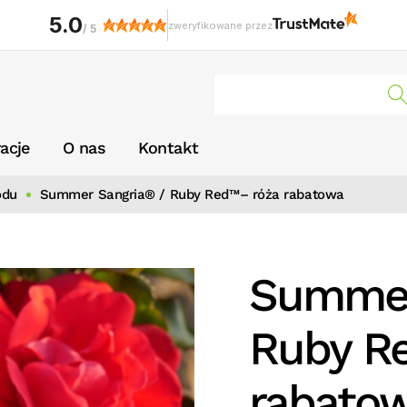
5.0
zweryfikowane przez
/
5
racje
O nas
Kontakt
odu
Summer Sangria® / Ruby Red™– róża rabatowa
Summer
Ruby R
rabato