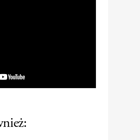
wnież: