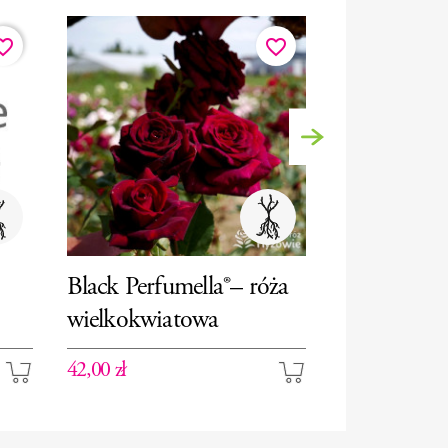
ite_border
favorite_border
Następny
Black Perfumella®– róża
wielkokwiatowa
Sirius® – r
42,00 zł
40,00 zł