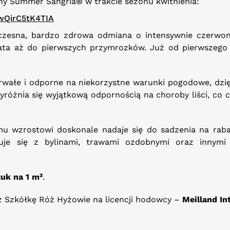
ny Summer Sangria® w trakcie sezonu kwitnienia:
wQirC5tK4TIA
esna, bardzo zdrowa odmiana o intensywnie czerwony
lata aż do pierwszych przymrozków. Już od pierwszego
 trwałe i odporne na niekorzystne warunki pogodowe, dzi
yróżnia się wyjątkową odpornością na choroby liści, co 
u wzrostowi doskonale nadaje się do sadzenia na rabat
uje się z bylinami, trawami ozdobnymi oraz innym
tuk na 1 m²
.
 Szkółkę Róż Hyżowie na licencji hodowcy –
Meilland In