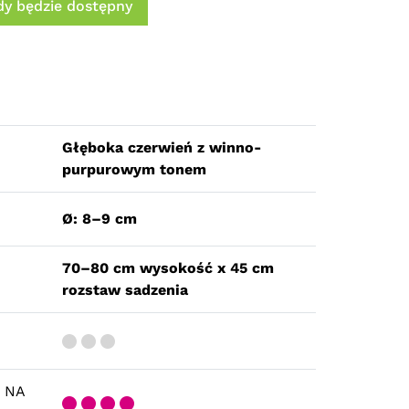
y będzie dostępny
Głęboka czerwień z winno-
purpurowym tonem
Ø: 8–9 cm
70–80 cm wysokość x 45 cm
rozstaw sadzenia
 NA