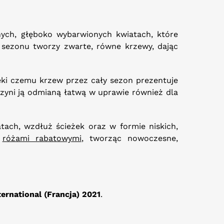
ch, głęboko wybarwionych kwiatach, które
 sezonu tworzy zwarte, równe krzewy, dając
ęki czemu krzew przez cały sezon prezentuje
czyni ją odmianą łatwą w uprawie również dla
ach, wzdłuż ścieżek oraz w formie niskich,
i
różami rabatowymi
, tworząc nowoczesne,
ternational (Francja) 2021
.