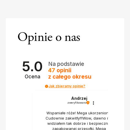
Opinie o nas
5.0
Na podstawie
47
opinii
z całego okresu
Ocena
Jak zbieramy opinie?
Andrzej
zweryfikowano
Wspaniałe róże! Mega ukorzenione!
Cudownie zakwitły!!!Wow, dawno nie
widziałem tak dobrze i bezpiecznie
zapakowanej przesyłki. Mega