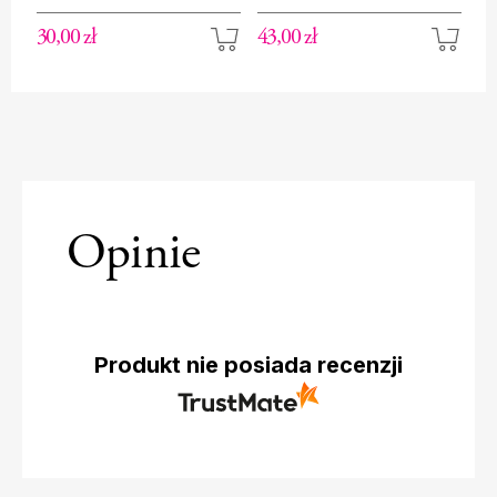
rabatowa
rabatowa
r
30,00 zł
43,00 zł
31
Opinie
Produkt nie posiada recenzji