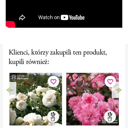
Klienci, którzy zakupili ten produkt,
kupili również:
favorite_border
favorite_border
Poprzedni
Nas