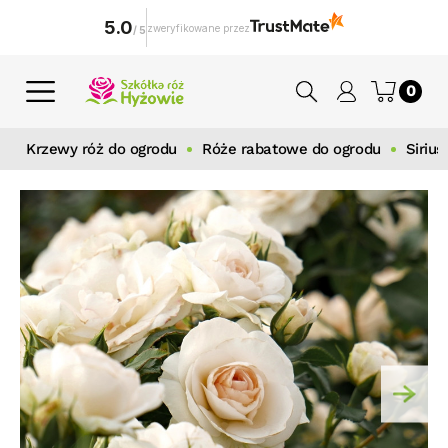
5.0
zweryfikowane przez
/
5
0
Krzewy róż do ogrodu
Róże rabatowe do ogrodu
Siriu