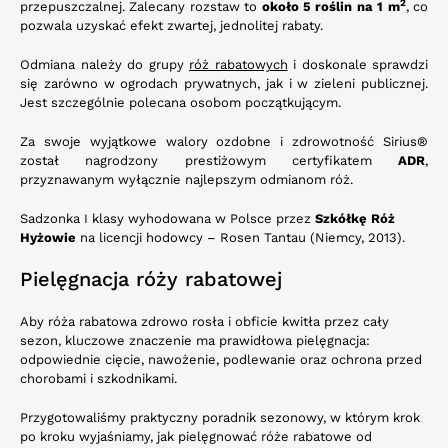
2
przepuszczalnej. Zalecany rozstaw to
około 5 roślin na 1 m
, co
pozwala uzyskać efekt zwartej, jednolitej rabaty.
Odmiana należy do grupy
róż rabatowych
i doskonale sprawdzi
się zarówno w ogrodach prywatnych, jak i w zieleni publicznej.
Jest szczególnie polecana osobom początkującym.
Za swoje wyjątkowe walory ozdobne i zdrowotność Sirius®
został nagrodzony prestiżowym certyfikatem
ADR
,
przyznawanym wyłącznie najlepszym odmianom róż.
Sadzonka I klasy wyhodowana w Polsce przez
Szkółkę Róż
Hyżowie
na licencji hodowcy – Rosen Tantau (Niemcy, 2013).
Pielęgnacja róży rabatowej
Aby róża rabatowa zdrowo rosła i obficie kwitła przez cały
sezon, kluczowe znaczenie ma prawidłowa pielęgnacja:
odpowiednie cięcie, nawożenie, podlewanie oraz ochrona przed
chorobami i szkodnikami.
Przygotowaliśmy praktyczny poradnik sezonowy, w którym krok
po kroku wyjaśniamy, jak pielęgnować róże rabatowe od