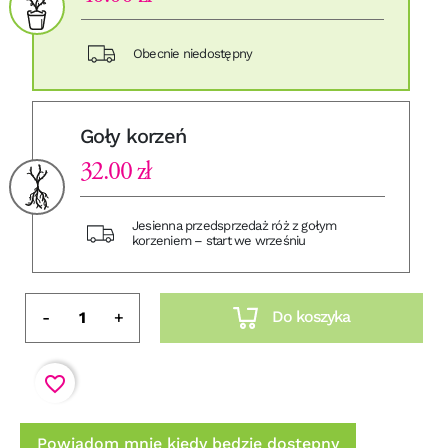
Obecnie niedostępny
Goły korzeń
32.00 zł
Jesienna przedsprzedaż róż z gołym
korzeniem – start we wrześniu
Do koszyka
-
+
favorite_border
Powiadom mnie kiedy będzie dostępny