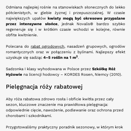
Odmiana najlepiej rośnie na stanowiskach słonecznych do lekko
półcienistych, w glebie żyznej i przepuszczalnej. W czasie
największych upałów
kwiaty mogą być okresowo przypalane
przez intensywne słońce
, jednak Novalis® bardzo szybko
regeneruje się i w krótkim czasie wchodzi w kolejne, równie
obfite kwitnienie.
Polecana do
rabat ogrodowych
, nasadzeń grupowych, ogrodów
romantycznych oraz w połączeniu z bylinami. Najlepszy efekt
2
uzyskuje się sadząc
4–5 roślin na 1 m
.
Sadzonka I klasy wyhodowana w Polsce przez
Szkółkę Róż
Hyżowie
na licencji hodowcy – KORDES Rosen, Niemcy (2010).
Pielęgnacja róży rabatowej
Aby róża rabatowa zdrowo rosła i obficie kwitła przez cały
sezon, kluczowe znaczenie ma prawidłowa pielęgnacja:
odpowiednie cięcie, nawożenie, podlewanie oraz ochrona przed
chorobami i szkodnikami.
Przygotowaliśmy praktyczny poradnik sezonowy, w którym krok