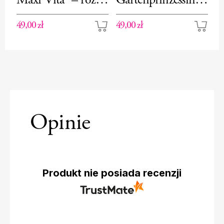
Maxi Vita® – róża
Gartenprinzessin
J
rabatowa
Marie-José®– róża
r
49,00 zł
49,00 zł
40
rabatowa
Opinie
Produkt nie posiada recenzji