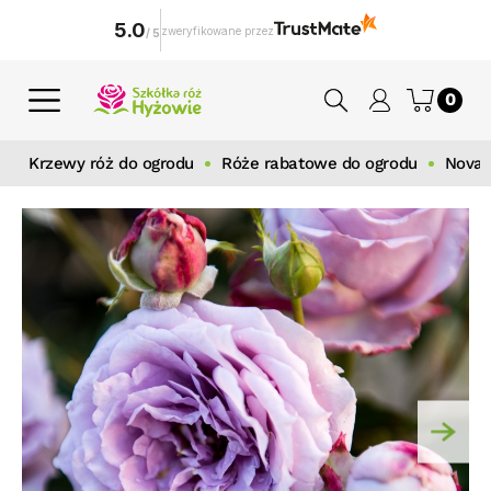
5.0
zweryfikowane przez
/
5
0
Krzewy róż do ogrodu
Róże rabatowe do ogrodu
Noval