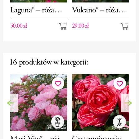
Laguna® – róża
Vulcano® – róża
S
pnąca
wielkokwiatowa
w
50,00 zł
29,00 zł
30
16 produktów w kategorii:
favorite_border
favorite_border
Poprzedni
Nas