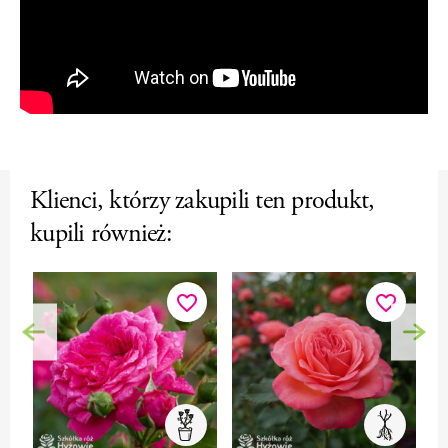
Klienci, którzy zakupili ten produkt,
kupili również:
favorite_border
favorite_border
Poprzedni
Nas