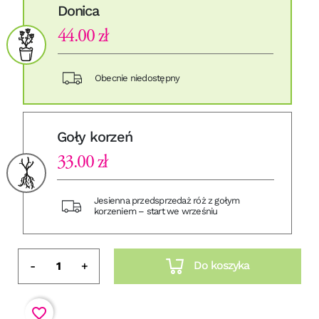
Donica
44.00 zł
Obecnie niedostępny
Goły korzeń
33.00 zł
Jesienna przedsprzedaż róż z gołym
korzeniem – start we wrześniu
Do koszyka
-
+
favorite_border