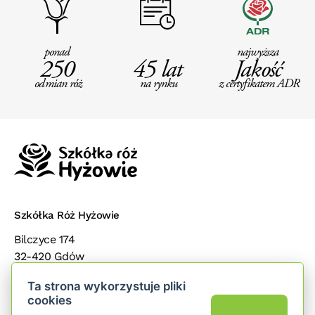
ponad
najwyższa
250
45 lat
Jakość
odmian róż
na rynku
z certyfikatem ADR
Szkółka Róż Hyżowie
Bilczyce 174
32-420 Gdów
małopolska
Ta strona wykorzystuje pliki
cookies