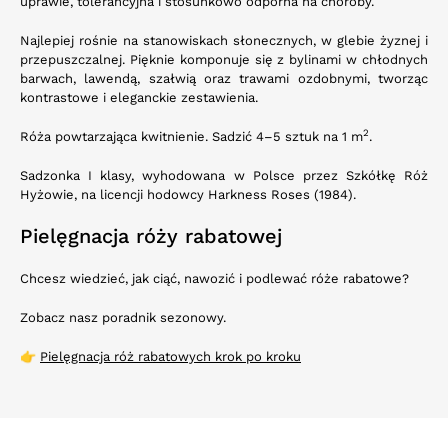
uprawie, tolerancyjna i stosunkowo odporna na choroby.
Najlepiej rośnie na stanowiskach słonecznych, w glebie żyznej i
przepuszczalnej. Pięknie komponuje się z bylinami w chłodnych
barwach, lawendą, szałwią oraz trawami ozdobnymi, tworząc
kontrastowe i eleganckie zestawienia.
2
Róża powtarzająca kwitnienie. Sadzić 4–5 sztuk na 1 m
.
Sadzonka I klasy, wyhodowana w Polsce przez Szkółkę Róż
Hyżowie, na licencji hodowcy Harkness Roses (1984).
Pielęgnacja róży rabatowej
Chcesz wiedzieć, jak ciąć, nawozić i podlewać róże rabatowe?
Zobacz nasz poradnik sezonowy.
👉
Pielęgnacja róż rabatowych krok po kroku