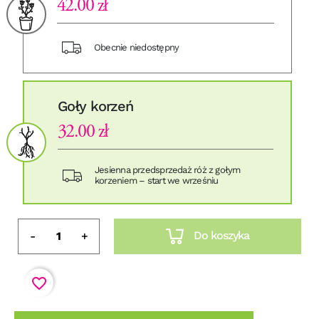
42.00 zł
Obecnie niedostępny
Goły korzeń
32.00 zł
Jesienna przedsprzedaż róż z gołym
korzeniem – start we wrześniu
Do koszyka
-
+
favorite_border