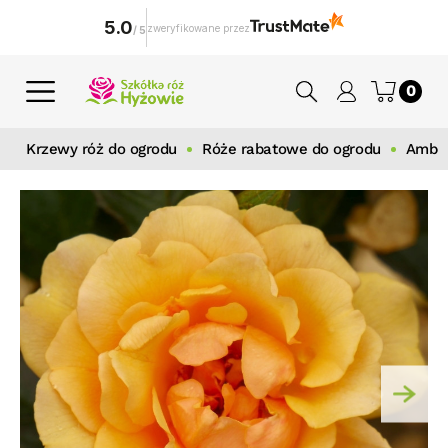
5.0
zweryfikowane przez
/
5
0
Krzewy róż do ogrodu
Róże rabatowe do ogrodu
Amber