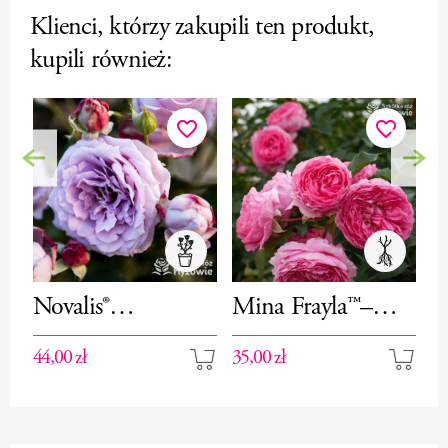
Klienci, którzy zakupili ten produkt,
kupili również:
favorite_border
favorite_border
Poprzedni
Nas
Novalis®
Mina Frayla™–
R
(Poseidon®)- róża
róża rabatowa
r
44,00 zł
35,00 zł
44
rabatowa