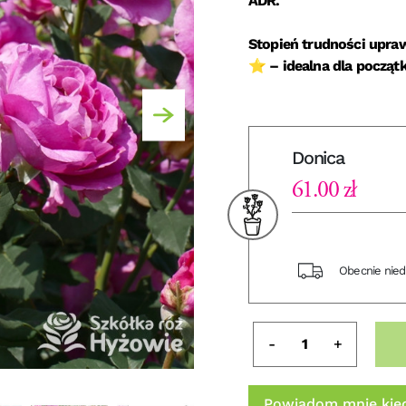
ADR.
Stopień trudności upraw
⭐ – idealna dla począt
Donica
61.00 zł
Obecnie nie
-
+
Powiadom mnie kied