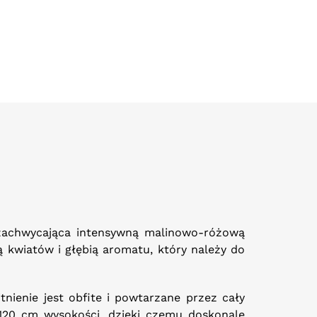
 zachwycająca intensywną malinowo-różową
kwiatów i głębią aromatu, który należy do
ienie jest obfite i powtarzane przez cały
0–120 cm wysokości, dzięki czemu doskonale