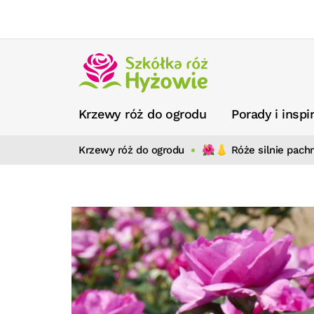
Krzewy róż do ogrodu
Porady i inspi
Krzewy róż do ogrodu
🌺👃 Róże silnie pach