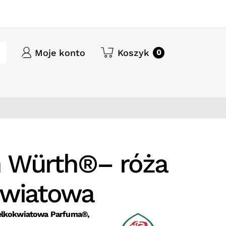
Moje konto
Koszyk
0
 Würth®– róża
kwiatowa
ielkokwiatowa Parfuma®,