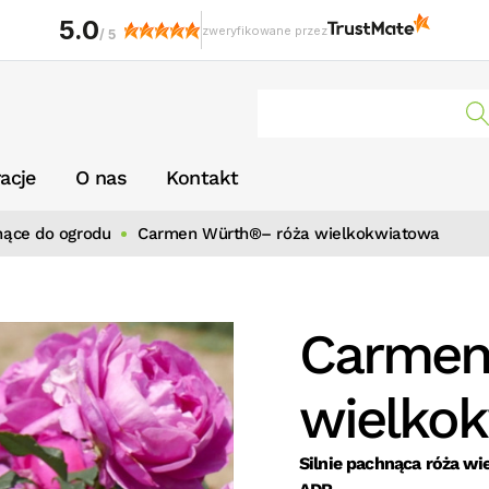
5.0
zweryfikowane przez
/
5
racje
O nas
Kontakt
nące do ogrodu
Carmen Würth®– róża wielkokwiatowa
Carmen
wielko
Silnie pachnąca róża w