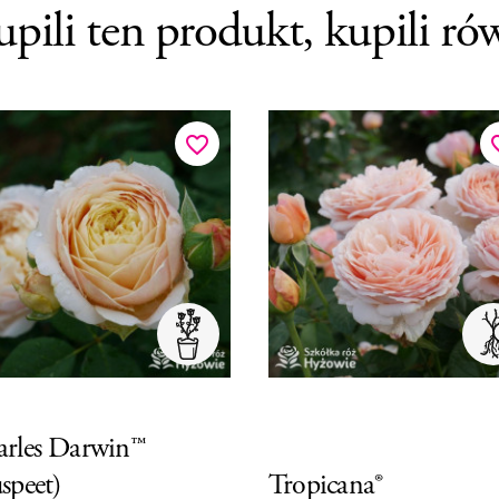
upili ten produkt, kupili ró
favorite_border
favor
rles Darwin™
speet)
Tropicana®