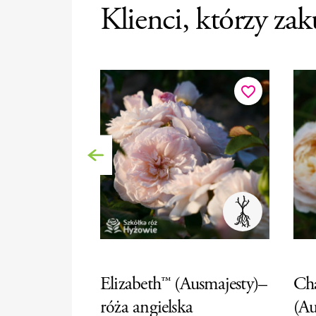
Klienci, którzy zak
favorite_border
Poprzedni
Elizabeth™ (Ausmajesty)–
Cha
róża angielska
(Au