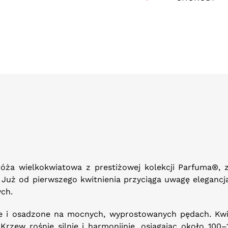
róża wielkokwiatowa z prestiżowej kolekcji Parfuma®,
uż od pierwszego kwitnienia przyciąga uwagę elegancją 
ych.
 i osadzone na mocnych, wyprostowanych pędach. Kwitn
Krzew rośnie silnie i harmonijnie, osiągając około 10