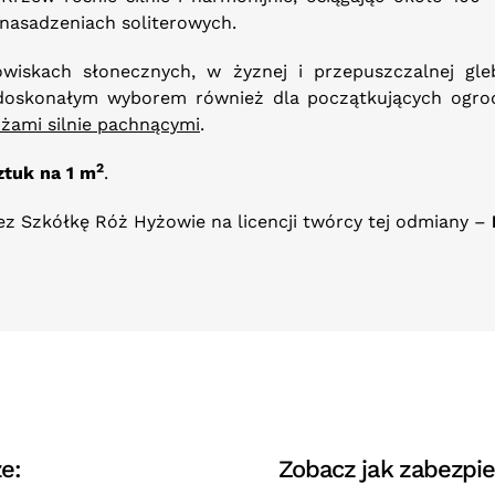
 nasadzeniach soliterowych.
wiskach słonecznych, w żyznej i przepuszczalnej gl
ą doskonałym wyborem również dla początkujących ogrod
óżami silnie pachnącymi
.
2
ztuk na 1 m
.
z Szkółkę Róż Hyżowie na licencji twórcy tej odmiany –
e:
Zobacz jak zabezpie