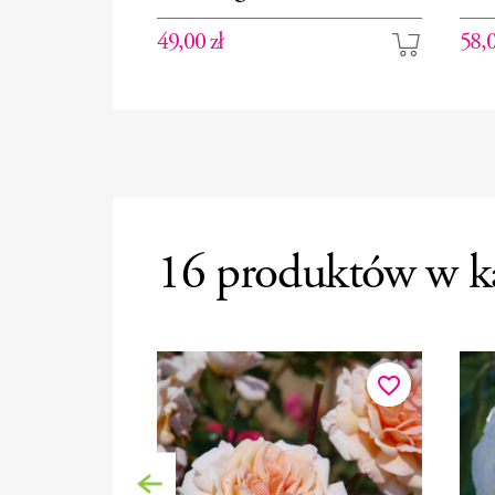
49,00 zł
58,0
16 produktów w ka
favorite_border