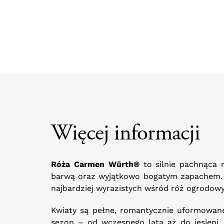
Więcej informacji
Róża Carmen Würth®
to silnie pachnąca 
barwą oraz wyjątkowo bogatym zapachem. J
najbardziej wyrazistych wśród róż ogrodow
Kwiaty są pełne, romantycznie uformowane
sezon – od wczesnego lata aż do jesieni. 