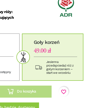
y róży:
kujących
Goły korzeń
49.00 zł
Jesienna
przedsprzedaż róż z
gołym korzeniem –
dostępny
start we wrześniu
favorite_border
Do koszyka
y będzie dostępny