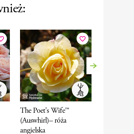
wnież:
ite_border
favorite_border
Następny
The Poet's Wife™
(Auswhirl)– róża
Störtebeker
angielska
wielkokwi