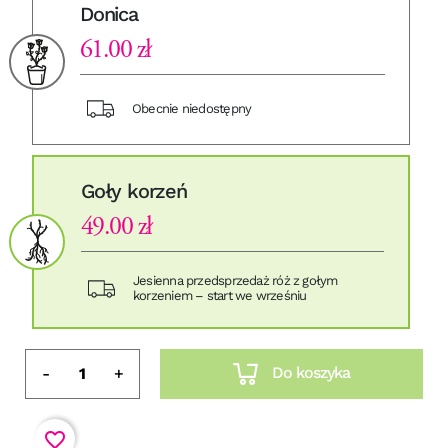
Donica
61.00 zł
Obecnie niedostępny
Goły korzeń
49.00 zł
Jesienna przedsprzedaż róż z gołym
korzeniem – start we wrześniu
Do koszyka
-
+
favorite_border