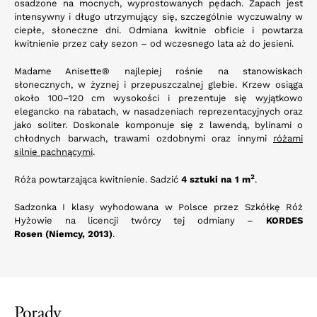
osadzone na mocnych, wyprostowanych pędach. Zapach jest
intensywny i długo utrzymujący się, szczególnie wyczuwalny w
ciepłe, słoneczne dni. Odmiana kwitnie obficie i powtarza
kwitnienie przez cały sezon – od wczesnego lata aż do jesieni.
Madame Anisette® najlepiej rośnie na stanowiskach
słonecznych, w żyznej i przepuszczalnej glebie. Krzew osiąga
około 100–120 cm wysokości i prezentuje się wyjątkowo
elegancko na rabatach, w nasadzeniach reprezentacyjnych oraz
jako soliter. Doskonale komponuje się z lawendą, bylinami o
chłodnych barwach, trawami ozdobnymi oraz innymi
różami
silnie pachnącymi
.
2
Róża powtarzająca kwitnienie. Sadzić
4 sztuki na 1 m
.
Sadzonka I klasy wyhodowana w Polsce przez Szkółkę Róż
Hyżowie na licencji twórcy tej odmiany –
KORDES
Rosen (Niemcy, 2013)
.
Porady