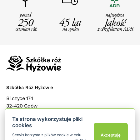
ponad
najwyższa
250
45 lat
Jakość
odmian róż
na rynku
z certyfikatem ADR
Szkółka Róż Hyżowie
Bilczyce 174
32-420 Gdów
małopolska
Ta strona wykorzystuje pliki
cookies
Popularne kategorie
add
Akceptuję
Serwis korzysta z plików cookie w celu