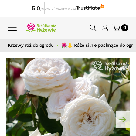
5.0
zweryfikowane przez
/
5
0
Krzewy róż do ogrodu
🌺👃 Róże silnie pachnące do ogr