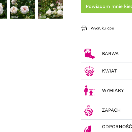
Powiadom mnie kied
Wydrukuj opis
BARWA
KWIAT
WYMIARY
ZAPACH
ODPORNOŚĆ