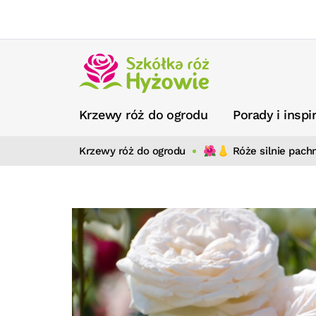
Krzewy róż do ogrodu
Porady i inspi
Krzewy róż do ogrodu
🌺👃 Róże silnie pach