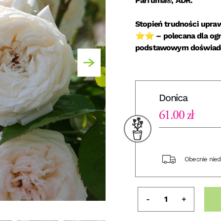
Parfuma®, ADR.
Stopień trudności upraw
⭐⭐ – polecana dla og
podstawowym doświad
Donica
61.00 zł
Obecnie nie
-
+