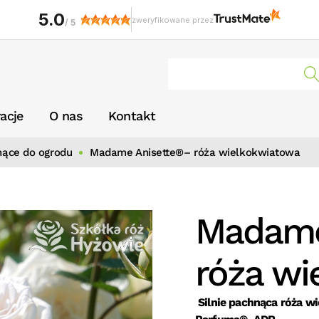
5.0
zweryfikowane przez
/
5
racje
O nas
Kontakt
nące do ogrodu
Madame Anisette®– róża wielkokwiatowa
Madame
róża wi
Silnie pachnąca róża w