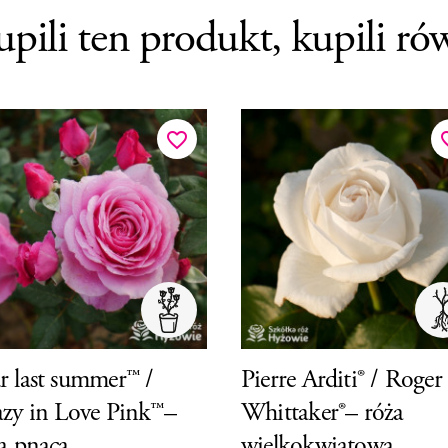
upili ten produkt, kupili ró
favorite_border
favor
 last summer™ /
Pierre Arditi® / Roger
zy in Love Pink™–
Whittaker®– róża
a pnąca
wielkokwiatowa