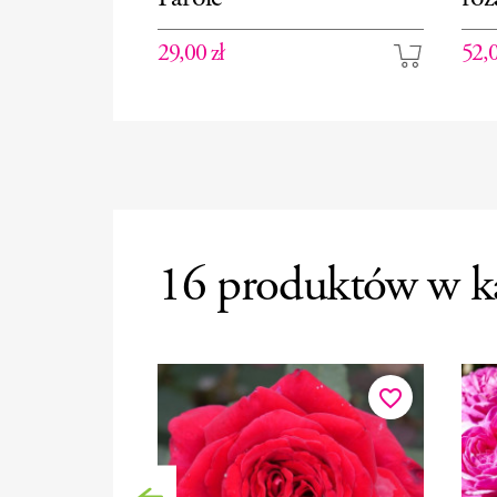
29,00 zł
52,0
16 produktów w ka
favorite_border