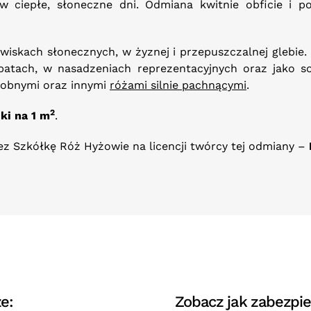
w ciepłe, słoneczne dni. Odmiana kwitnie obficie i 
wiskach słonecznych, w żyznej i przepuszczalnej glebie
batach, w nasadzeniach reprezentacyjnych oraz jako so
dobnymi oraz innymi
różami silnie pachnącymi
.
2
ki na 1 m
.
z Szkółkę Róż Hyżowie na licencji twórcy tej odmiany –
e:
Zobacz jak zabezpie