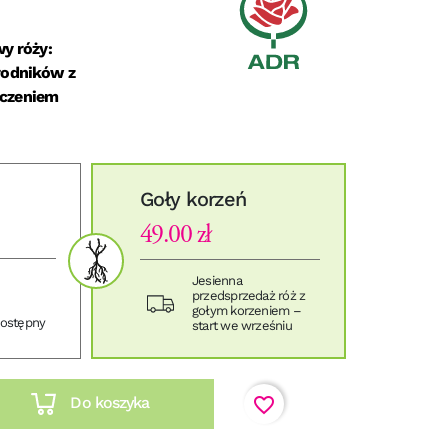
y róży:
rodników z
czeniem
Goły korzeń
49.00 zł
Jesienna
przedsprzedaż róż z
gołym korzeniem –
dostępny
start we wrześniu
favorite_border
Do koszyka