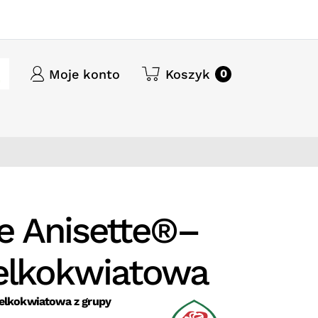
Moje konto
Koszyk
0
 Anisette®–
elkokwiatowa
ielkokwiatowa z grupy