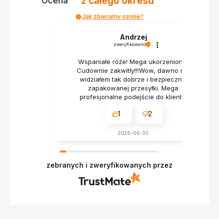
z całego okresu
Ocena
Jak zbieramy opinie?
Andrzej
zweryfikowano
Wspaniałe róże! Mega ukorzenione!
Cudownie zakwitły!!!Wow, dawno nie
widziałem tak dobrze i bezpiecznie
zapakowanej przesyłki. Mega
profesjonalne podejście do klienta.
1
2
2026-06-30
zebranych i zweryfikowanych przez