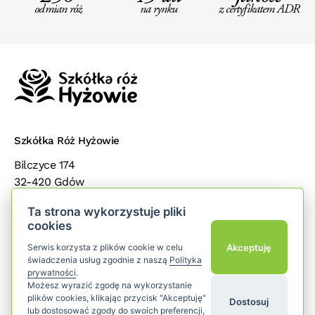
odmian róż
na rynku
z certyfikatem ADR
Szkółka Róż Hyżowie
Bilczyce 174
32-420 Gdów
małopolska
Ta strona wykorzystuje pliki
cookies
Popularne kategorie
add
Akceptuję
Serwis korzysta z plików cookie w celu
świadczenia usług zgodnie z naszą
Polityka
Dla klientów
add
prywatności
.
Możesz wyrazić zgodę na wykorzystanie
plików cookies, klikając przycisk "Akceptuję"
Dostosuj
Śledź nas
lub dostosować zgody do swoich preferencji,