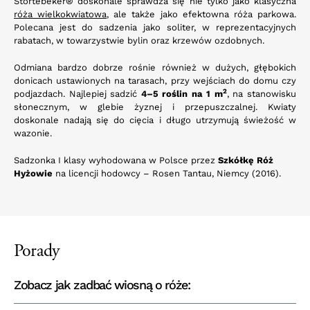
Störtebeker® doskonale sprawdza się nie tylko jako klasyczna
róża wielkokwiatowa
, ale także jako efektowna róża parkowa.
Polecana jest do sadzenia jako soliter, w reprezentacyjnych
rabatach, w towarzystwie bylin oraz krzewów ozdobnych.
Odmiana bardzo dobrze rośnie również w dużych, głębokich
donicach ustawionych na tarasach, przy wejściach do domu czy
2
podjazdach. Najlepiej sadzić
4–5 roślin na 1 m
, na stanowisku
słonecznym, w glebie żyznej i przepuszczalnej. Kwiaty
doskonale nadają się do cięcia i długo utrzymują świeżość w
wazonie.
Sadzonka I klasy wyhodowana w Polsce przez
Szkółkę Róż
Hyżowie
na licencji hodowcy – Rosen Tantau, Niemcy (2016).
Porady
Zobacz jak zadbać wiosną o róże: